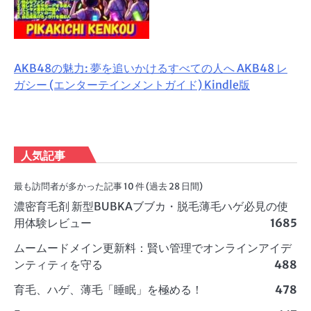
AKB48の魅力: 夢を追いかけるすべての人へ AKB48 レ
ガシー (エンターテインメントガイド) Kindle版
人気記事
最も訪問者が多かった記事 10 件 (過去 28 日間)
濃密育毛剤 新型BUBKAブブカ・脱毛薄毛ハゲ必見の使
用体験レビュー
1685
ムームードメイン更新料：賢い管理でオンラインアイデ
ンティティを守る
488
育毛、ハゲ、薄毛「睡眠」を極める！
478