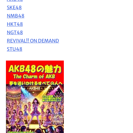
SKE48
NMB48
HKT48
NGT48
REVIVAL!! ON DEMAND
STU48