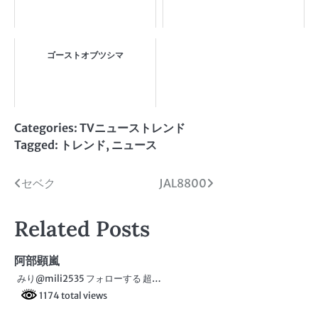
ゴーストオブツシマ
Categories:
TVニューストレンド
Tagged:
トレンド
,
ニュース
投
セベク
JAL8800
稿
Related Posts
ナ
ビ
阿部顕嵐
みり@mili2535 フォローする 超…
ゲ
1174 total views
ー