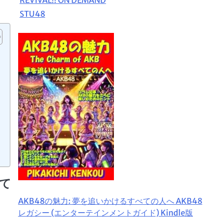
STU48
て
AKB48の魅力: 夢を追いかけるすべての人へ AKB48
レガシー (エンターテインメントガイド) Kindle版