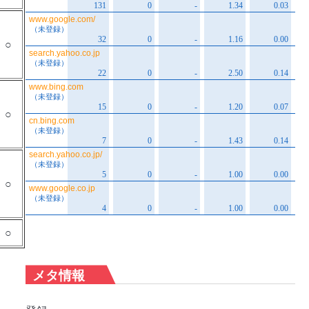
○
○
○
○
メタ情報