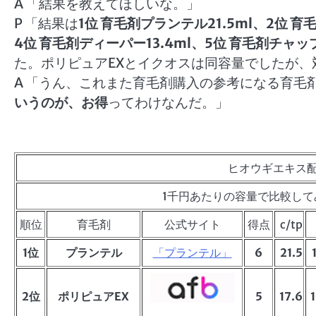
A 「結果を教えてほしいな。」
P 「結果は
1位 育毛剤プランテル21.5ml、2位 育毛
4位 育毛剤ディーパー13.4ml、5位 育毛剤チャップア
た。ポリピュアEXとイクオスは同容量でしたが、
A 「うん、これまた育毛剤購入の参考になる育毛
いうのが、お得
ってわけなんだ。」
ヒオウギエキス配
1千円あたりの容量で比較してみる
順位
育毛剤
公式サイト
得点
c/tp
1位
プランテル
「プランテル」
6
21.5
2位
ポリピュアEX
5
17.6