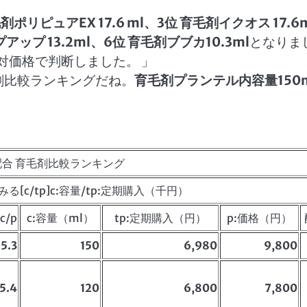
剤ポリピュアEX 17.6 ml、3位 育毛剤イクオス 17.6
ップ 13.2ml、6位 育毛剤ブブカ10.3ml
となりま
対価格で判断しました。 」
剤比較ランキングだね。
育毛剤プランテル内容量150
合 育毛剤比較ランキング
[c/tp]c:容量/tp:定期購入（千円）
c/p
c:容量（ml）
tp:定期購入（円）
p:価格（円）
15.3
150
6,980
9,800
15.4
120
6,800
7,800