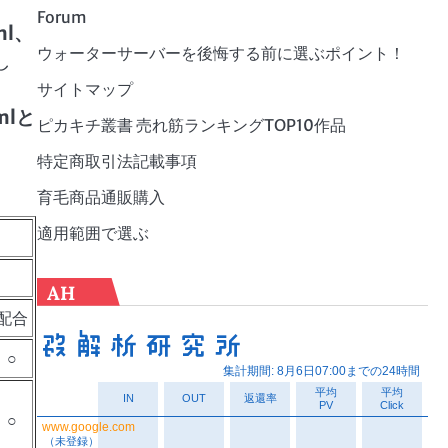
Forum
ml、
ウォーターサーバーを後悔する前に選ぶポイント！
し
サイトマップ
mlと
ピカキチ叢書 売れ筋ランキングTOP10作品
特定商取引法記載事項
育毛商品通販購入
適用範囲で選ぶ
AH
配合
○
○