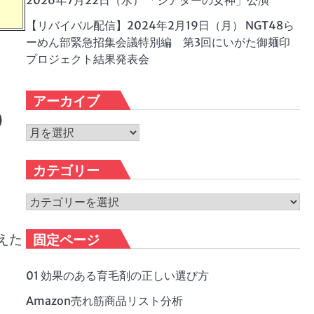
2026年7月22日（水） 「シアターの女神」公演
【リバイバル配信】2024年2月19日（月） NGT48ら
ーめん部緊急招集会議特別編 第3回にいがた御麺印
プロジェクト結果発表会
アーカイブ
）
ア
ー
カ
カテゴリー
イ
ブ
カ
テ
ゴ
えた
固定ページ
リ
ー
01 効果のある育毛剤の正しい選び方
Amazon売れ筋商品リスト分析