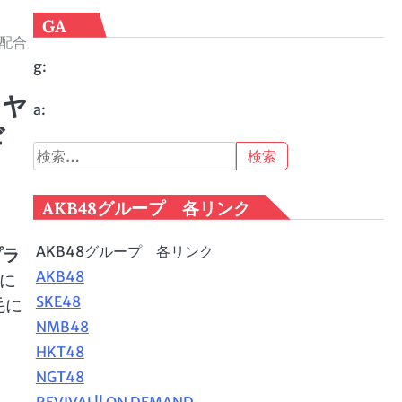
GA
配合
g:
チャ
a:
ギ
検
索:
AKB48グループ 各リンク
AKB48グループ 各リンク
プラ
AKB48
)に
SKE48
毛に
NMB48
HKT48
NGT48
REVIVAL!! ON DEMAND