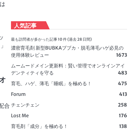
は
人気記事
ッ
最も訪問者が多かった記事 10 件 (過去 28 日間)
。」
濃密育毛剤 新型BUBKAブブカ・脱毛薄毛ハゲ必見の
使用体験レビュー
1673
ムームードメイン更新料：賢い管理でオンラインアイ
デンティティを守る
483
オ
育毛、ハゲ、薄毛「睡眠」を極める！
475
Forum
413
チェンチェン
258
配合
Lost Me
176
育毛剤「成分」を極める！
138