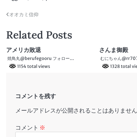
投
オオカミ信仰
稿
Related Posts
ナ
ビ
アメリカ敗退
さんま御殿
ゲ
焼鳥丸@berufegooru フォロー…
むにちゃん@rr70
1154 total views
1328 total v
ー
シ
ョ
コメントを残す
ン
メールアドレスが公開されることはありませ
コメント
※