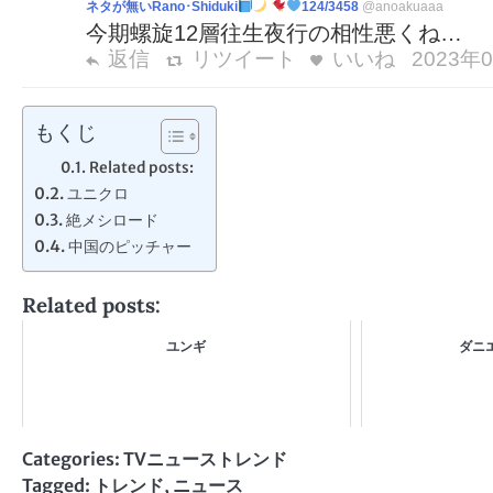
ネタが無いRano･Shiduki
124/3458
@anoakuaaa
今期螺旋12層往生夜行の相性悪くね…
返信
リツイート
いいね
2023年0
もくじ
Related posts:
ユニクロ
絶メシロード
中国のピッチャー
Related posts:
ユンギ
ダニ
Categories:
TVニューストレンド
Tagged:
トレンド
,
ニュース