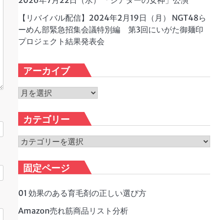
2026年7月22日（水） 「シアターの女神」公演
【リバイバル配信】2024年2月19日（月） NGT48ら
ーめん部緊急招集会議特別編 第3回にいがた御麺印
プロジェクト結果発表会
アーカイブ
ア
ー
カ
カテゴリー
イ
ブ
カ
テ
ゴ
固定ページ
リ
ー
01 効果のある育毛剤の正しい選び方
Amazon売れ筋商品リスト分析