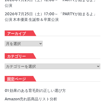
公演
2026年7月25日（土）17:00～ 「PARTYが始まるよ」
公演 木本優菜 生誕祭＆卒業公演
アーカイブ
ア
ー
カ
カテゴリー
イ
ブ
カ
テ
ゴ
固定ページ
リ
ー
01 効果のある育毛剤の正しい選び方
Amazon売れ筋商品リスト分析