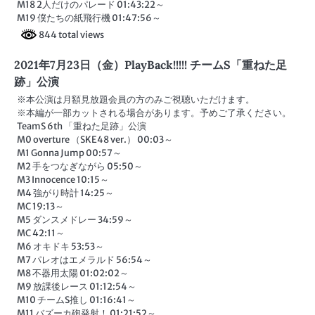
M18 2人だけのパレード 01:43:22～
M19 僕たちの紙飛行機 01:47:56～
844 total views
2021年7月23日（金）PlayBack!!!!! チームS「重ねた足
跡」公演
※本公演は月額見放題会員の方のみご視聴いただけます。
※本編が一部カットされる場合があります。予めご了承ください。
TeamS 6th 「重ねた足跡」公演
M0 overture （SKE48 ver.） 00:03～
M1 Gonna Jump 00:57～
M2 手をつなぎながら 05:50～
M3 Innocence 10:15～
M4 強がり時計 14:25～
MC 19:13～
M5 ダンスメドレー 34:59～
MC 42:11～
M6 オキドキ 53:53～
M7 パレオはエメラルド 56:54～
M8 不器用太陽 01:02:02～
M9 放課後レース 01:12:54～
M10 チームS推し 01:16:41～
M11 バズーカ砲発射！ 01:21:52～