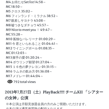
M4 お待たせSet list 14:58～
MC 18:50～
M5 クロス 35:02～
M6 フィンランド・ミラクル 38:52～
M7 眼差しサヨナラ 43:08～
M8 嘘つきなダチョウ 45:57～
M9 Nice to meet you ！ 49:47～
MC 55:28～
M10 孤独なバレリーナ 01:00:29～
M11 今 君といられること 01:04:41～
M12 ウイニングボール 01:08:35～
MC 01:12:03～
M13 握手の愛 01:20:24～
M14 ボウリング願望 01:27:04～
M15 １６色の夢クレヨン 01:31:15～
M16 ラムネの飲み方 01:36:08～
M17 メドレー 01:44:04～
792 total views
2013年7月27日（土）PlayBack!!!!! チームKII 「シアター
の女神」公演
※本公演は月額見放題会員の方のみご視聴いただけます。
※本公演は通常画質版の配信となります。