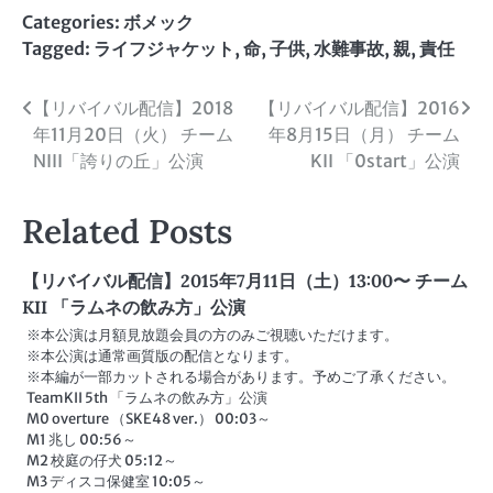
Categories:
ボメック
Tagged:
ライフジャケット
,
命
,
子供
,
水難事故
,
親
,
責任
投
【リバイバル配信】2018
【リバイバル配信】2016
年11月20日（火） チーム
年8月15日（月） チーム
稿
NIII「誇りの丘」公演
KII 「0start」公演
ナ
Related Posts
ビ
ゲ
【リバイバル配信】2015年7月11日（土）13:00〜 チーム
ー
KII 「ラムネの飲み方」公演
※本公演は月額見放題会員の方のみご視聴いただけます。
シ
※本公演は通常画質版の配信となります。
※本編が一部カットされる場合があります。予めご了承ください。
ョ
TeamKII 5th 「ラムネの飲み方」公演
M0 overture （SKE48 ver.） 00:03～
ン
M1 兆し 00:56～
M2 校庭の仔犬 05:12～
M3 ディスコ保健室 10:05～