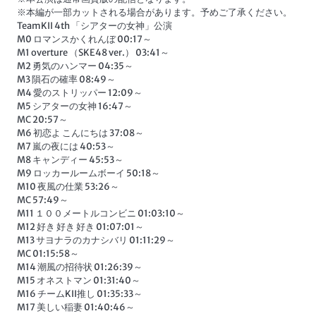
※本編が一部カットされる場合があります。予めご了承ください。
TeamKII 4th 「シアターの女神」公演
M0 ロマンスかくれんぼ 00:17～
M1 overture （SKE48 ver.） 03:41～
M2 勇気のハンマー 04:35～
M3 隕石の確率 08:49～
M4 愛のストリッパー 12:09～
M5 シアターの女神 16:47～
MC 20:57～
M6 初恋よ こんにちは 37:08～
M7 嵐の夜には 40:53～
M8 キャンディー 45:53～
M9 ロッカールームボーイ 50:18～
M10 夜風の仕業 53:26～
MC 57:49～
M11 １００メートルコンビニ 01:03:10～
M12 好き 好き 好き 01:07:01～
M13 サヨナラのカナシバリ 01:11:29～
MC 01:15:58～
M14 潮風の招待状 01:26:39～
M15 オネストマン 01:31:40～
M16 チームKII推し 01:35:33～
M17 美しい稲妻 01:40:46～