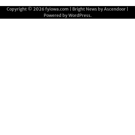
Copyright © 2026
fyiowa.com
| Bright News by
Ascendoor
|
Powered by
WordPress
.