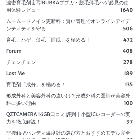
濃密育毛剤 新型BUBKAブブカ・脱毛薄毛ハゲ必見の使
用体験レビュー
1640
ムームードメイン更新料：賢い管理でオンラインアイデ
ンティティを守る
506
育毛、ハゲ、薄毛「睡眠」を極める！
472
Forum
408
チェンチェン
278
Lost Me
189
育毛剤「成分」を極める！
135
形成外科と美容外科の違いは？形成外科の医師が美容外
科に多い理由
100
QZTCAMERA 16GB口コミ 評判｜小型ICレコーダーの実
力を徹底解説！
97
非接触型ハンディ温度計の選び方とおすすめモデル完全