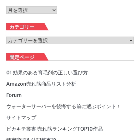
ア
ー
カ
カテゴリー
イ
ブ
カ
テ
ゴ
固定ページ
リ
ー
01 効果のある育毛剤の正しい選び方
Amazon売れ筋商品リスト分析
Forum
ウォーターサーバーを後悔する前に選ぶポイント！
サイトマップ
ピカキチ叢書 売れ筋ランキングTOP10作品
特定商取引法記載事項