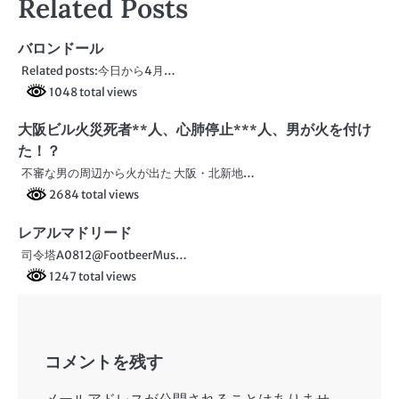
Related Posts
ビ
ゲ
バロンドール
ー
Related posts:今日から4月…
1048 total views
シ
大阪ビル火災死者**人、心肺停止***人、男が火を付け
ョ
た！？
ン
不審な男の周辺から火が出た 大阪・北新地…
2684 total views
レアルマドリード
司令塔A0812@FootbeerMus…
1247 total views
コメントを残す