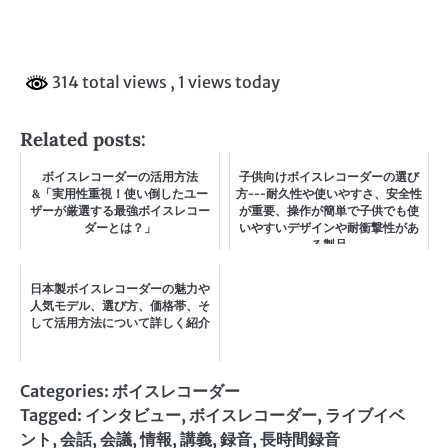
314 total views
, 1 views today
Related posts:
ボイスレコーダーの活用方法
子供向けボイスレコーダーの選び
&「実用性重視！使い倒したユー
方---耐久性や使いやすさ、安全性
ザーが厳選する最強ボイスレコー
が重要、操作が簡単で子供でも使
ダーとは？」
いやすいデザインや耐衝撃性があ
る製品
日本製ボイスレコーダーの魅力や
人気モデル、選び方、価格帯、そ
して活用方法について詳しく紹介
Categories:
ボイスレコーダー
Tagged:
インタビュー
,
ボイスレコーダー
,
ライブイベ
ント
,
会話
,
会議
,
情報
,
講義
,
録音
,
長時間録音