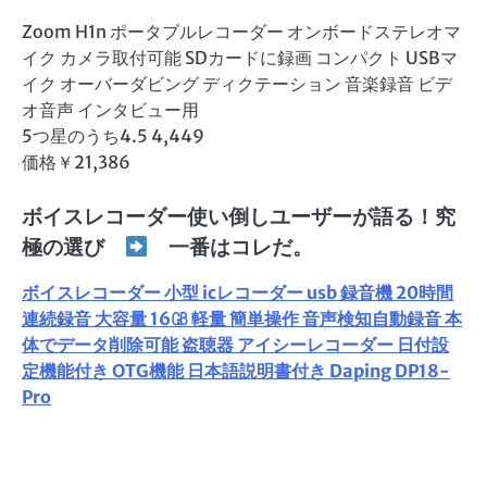
Zoom H1n ポータブルレコーダー オンボードステレオマ
イク カメラ取付可能 SDカードに録画 コンパクト USBマ
イク オーバーダビング ディクテーション 音楽録音 ビデ
オ音声 インタビュー用
5つ星のうち4.5 4,449
価格￥21,386
ボイスレコーダー使い倒しユーザーが語る！究
極の選び
一番はコレだ。
ボイスレコーダー 小型 icレコーダー usb 録音機 20時間
連続録音 大容量 16㎇ 軽量 簡単操作 音声検知自動録音 本
体でデータ削除可能 盗聴器 アイシーレコーダー 日付設
定機能付き OTG機能 日本語説明書付き Daping DP18-
Pro