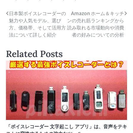
投
日本製ボイスレコーダーの
Amazon ホーム＆キッチ
魅力や人気モデル、選び
ンの売れ筋ランキングから
稿
方、価格帯、そして活用方
読み取れる市場動向や消費
ナ
法について詳しく紹介
者の好みについての分析
ビ
Related Posts
ゲ
ー
シ
ョ
ン
「ボイスレコーダー 文字起こし アプリ」は、音声をテキ