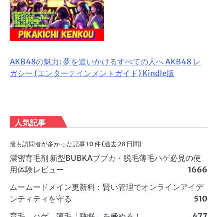
AKB48の魅力: 夢を追いかけるすべての人へ AKB48 レ
ガシー (エンターテインメントガイド) Kindle版
人気記事
最も訪問者が多かった記事 10 件 (過去 28 日間)
濃密育毛剤 新型BUBKAブブカ・脱毛薄毛ハゲ必見の使
用体験レビュー
1666
ムームードメイン更新料：賢い管理でオンラインアイデ
ンティティを守る
510
育毛、ハゲ、薄毛「睡眠」を極める！
477