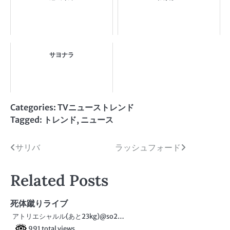
サヨナラ
Categories:
TVニューストレンド
Tagged:
トレンド
,
ニュース
投
サリバ
ラッシュフォード
稿
Related Posts
ナ
ビ
死体蹴りライブ
アトリエシャルル(あと23kg)@so2…
ゲ
991 total views