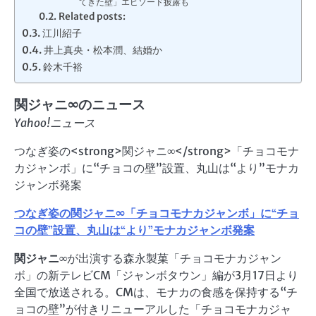
てきた壁」エピソード披露も
Related posts:
江川紹子
井上真央・松本潤、結婚か
鈴木千裕
関ジャニ∞
のニュース
Yahoo!ニュース
つなぎ姿の<strong>関ジャニ∞</strong>「チョコモナ
カジャンボ」に“チョコの壁”設置、丸山は“より”モナカ
ジャンボ発案
つなぎ姿の
関ジャニ∞
「チョコモナカジャンボ」に“チョ
コの壁”設置、丸山は“より”モナカジャンボ発案
関ジャニ∞
が出演する森永製菓「チョコモナカジャン
ボ」の新テレビCM「ジャンボタウン」編が3月17日より
全国で放送される。CMは、モナカの食感を保持する“チ
ョコの壁”が付きリニューアルした「チョコモナカジャ