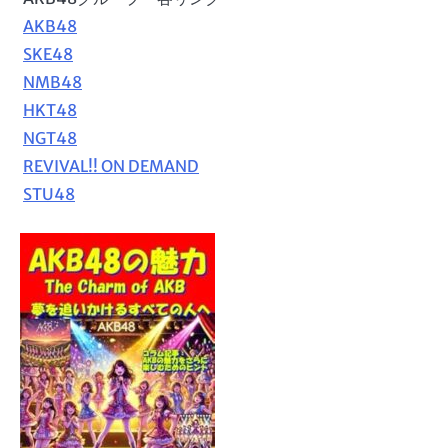
AKB48
SKE48
NMB48
HKT48
NGT48
REVIVAL!! ON DEMAND
STU48