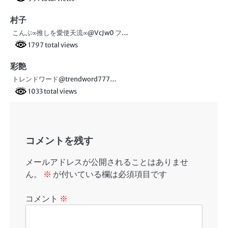
ー
村子
シ
こんぶ∞推しを愛使天流∞@VcJw0 フ…
ョ
1797 total views
ン
彩艶
トレンドワード@trendword777…
1033 total views
コメントを残す
メールアドレスが公開されることはありませ
ん。
※
が付いている欄は必須項目です
コメント
※