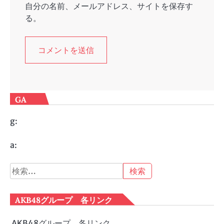
自分の名前、メールアドレス、サイトを保存す
る。
GA
g:
a:
検
索:
AKB48グループ 各リンク
AKB48グループ 各リンク