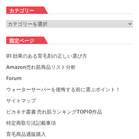
ー
カ
カテゴリー
イ
ブ
カ
テ
ゴ
固定ページ
リ
ー
01 効果のある育毛剤の正しい選び方
Amazon売れ筋商品リスト分析
Forum
ウォーターサーバーを後悔する前に選ぶポイント！
サイトマップ
ピカキチ叢書 売れ筋ランキングTOP10作品
特定商取引法記載事項
育毛商品通販購入