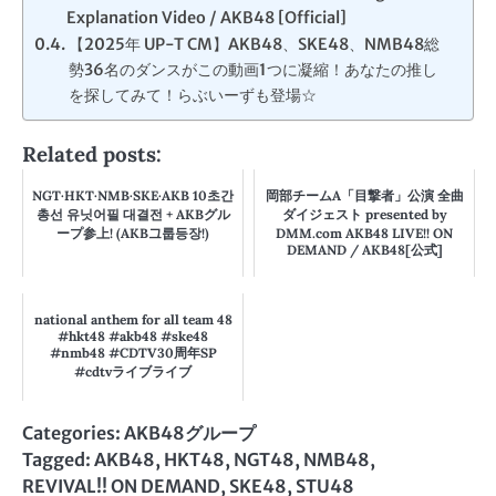
Explanation Video / AKB48 [Official]
【2025年 UP-T CM】AKB48、SKE48、NMB48総
勢36名のダンスがこの動画1つに凝縮！あなたの推し
を探してみて！らぶいーずも登場☆
Related posts:
NGT·HKT·NMB·SKE·AKB 10초간
岡部チームA「目撃者」公演 全曲
총선 유닛어필 대결전 + AKBグル
ダイジェスト presented by
ープ参上! (AKB그룹등장!)
DMM.com AKB48 LIVE!! ON
DEMAND / AKB48[公式]
national anthem for all team 48
#hkt48 #akb48 #ske48
#nmb48 #CDTV30周年SP
#cdtvライブライブ
Categories:
AKB48グループ
Tagged:
AKB48
,
HKT48
,
NGT48
,
NMB48
,
REVIVAL!! ON DEMAND
,
SKE48
,
STU48