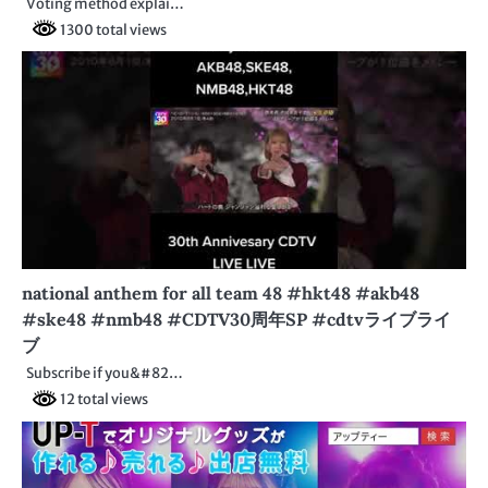
Voting method explai…
1300 total views
national anthem for all team 48 #hkt48 #akb48
#ske48 #nmb48 #CDTV30周年SP #cdtvライブライ
ブ
Subscribe if you&#82…
12 total views