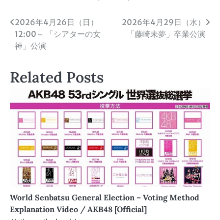
投
2026年4月26日（日）
2026年4月29日（水）
12:00～ 「シアターの女
「藤崎未夢」卒業公演
稿
神」公演
ナ
Related Posts
ビ
ゲ
ー
シ
ョ
ン
World Senbatsu General Election – Voting Method
Explanation Video / AKB48 [Official]