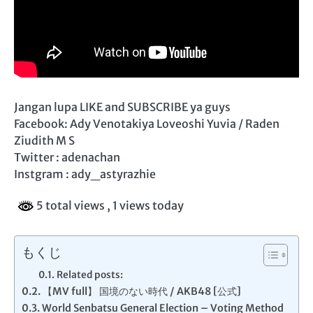
Jangan lupa LIKE and SUBSCRIBE ya guys
Facebook: Ady Venotakiya Loveoshi Yuvia / Raden
Ziudith M S
Twitter : adenachan
Instgram : ady_astyrazhie
5 total views
, 1 views today
もくじ
Related posts:
【MV full】 国境のない時代 / AKB48 [公式]
World Senbatsu General Election – Voting Method