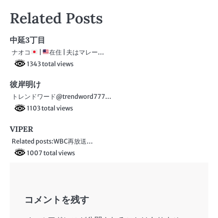
稿
Related Posts
ナ
ビ
中延3丁目
ナオコ
|
在住 | 夫はマレー…
ゲ
1343 total views
ー
彼岸明け
シ
トレンドワード@trendword777…
ョ
1103 total views
ン
VIPER
Related posts:WBC再放送…
1007 total views
コメントを残す