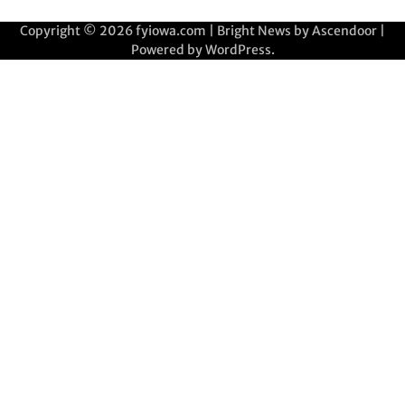
Copyright © 2026
fyiowa.com
| Bright News by
Ascendoor
|
Powered by
WordPress
.