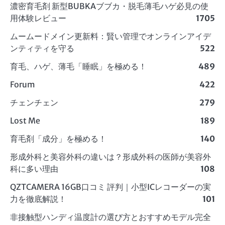
濃密育毛剤 新型BUBKAブブカ・脱毛薄毛ハゲ必見の使
用体験レビュー
1705
ムームードメイン更新料：賢い管理でオンラインアイデ
ンティティを守る
522
育毛、ハゲ、薄毛「睡眠」を極める！
489
Forum
422
チェンチェン
279
Lost Me
189
育毛剤「成分」を極める！
140
形成外科と美容外科の違いは？形成外科の医師が美容外
科に多い理由
108
QZTCAMERA 16GB口コミ 評判｜小型ICレコーダーの実
力を徹底解説！
101
非接触型ハンディ温度計の選び方とおすすめモデル完全