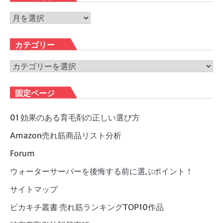
ア
ー
カ
カテゴリー
イ
ブ
カ
テ
ゴ
固定ページ
リ
ー
01 効果のある育毛剤の正しい選び方
Amazon売れ筋商品リスト分析
Forum
ウォーターサーバーを後悔する前に選ぶポイント！
サイトマップ
ピカキチ叢書 売れ筋ランキングTOP10作品