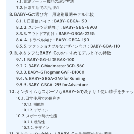
電波ソーラー機能の設定方法
日常生活での活用術
BABY-Gの選び方！用途別最適モデル比較
1. 日常使い向け：BABY-G BGA-150
2. スポーツ活動向け：BABY-G BG-6903
3. アウトドア向け：BABY-G BGA-225G
4. トラベル向け：BABY-G BGA-190
5. ファッショナブルなデザイン向け：BABY-G BA-110
防水＆タフなBABY-Gのおすすめモデルとその特徴
1. BABY-G G-LIDE BAX-100
2. BABY-G Mudmaster BGD-560
3. BABY-G Frogman GWF-D1000
4. BABY-G BGA-240 for Running
5. BABY-G BGA-255 for Adventure
オンタイムもスポーツもBABY-Gで決まり！使い勝手をチェ
日常使用での便利さ
機能性
デザイン
スポーツ時の性能
機能性
デザイン
アクティブな女性へ！BABY-Gの耐衝撃性能に着目