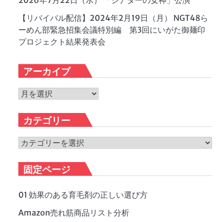
2026年7月22日（水） 「シアターの女神」公演
【リバイバル配信】2024年2月19日（月） NGT48ら
ーめん部緊急招集会議特別編 第3回にいがた御麺印
プロジェクト結果発表会
アーカイブ
ア
ー
カ
カテゴリー
イ
ブ
カ
テ
ゴ
固定ページ
リ
ー
01 効果のある育毛剤の正しい選び方
Amazon売れ筋商品リスト分析