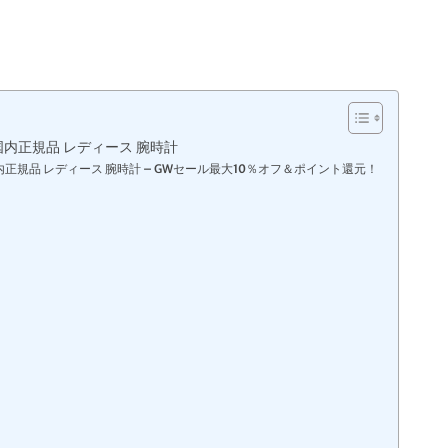
） 国内正規品 レディース 腕時計
ー） 国内正規品 レディース 腕時計 – GWセール最大10％オフ＆ポイント還元！