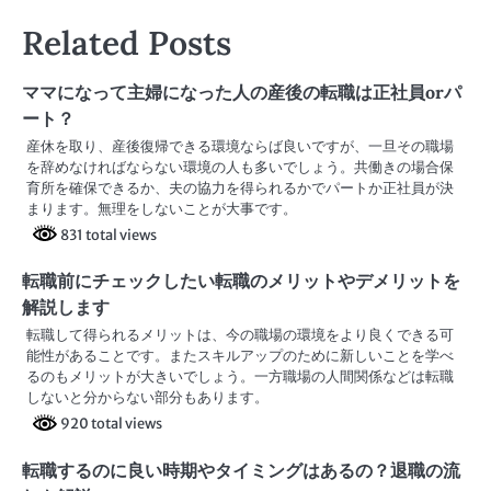
ナ
Related Posts
ビ
ゲ
ママになって主婦になった人の産後の転職は正社員orパ
ー
ート？
産休を取り、産後復帰できる環境ならば良いですが、一旦その職場
シ
を辞めなければならない環境の人も多いでしょう。共働きの場合保
育所を確保できるか、夫の協力を得られるかでパートか正社員が決
ョ
まります。無理をしないことが大事です。
ン
831 total views
転職前にチェックしたい転職のメリットやデメリットを
解説します
転職して得られるメリットは、今の職場の環境をより良くできる可
能性があることです。またスキルアップのために新しいことを学べ
るのもメリットが大きいでしょう。一方職場の人間関係などは転職
しないと分からない部分もあります。
920 total views
転職するのに良い時期やタイミングはあるの？退職の流