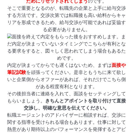
ためにリセットされてしまう
のです。
そこで重要となるのが、
転職先の企業と上手に給与交渉
する方法
です。交渉次第では転職後も高い給料からキャ
リアを形成できるため、給与交渉が可能であれば妥協す
る必要がありません。
面接を終えて内定をもらった後をおすすめします。ま
だ内定が決まっていないタイミングでこちらが有利とな
る要求をすると、図々しく思われてしまう場合もあるた
めです。
内定が決まってからでも遅くはないため、まずは
面接や
筆記試験
を頑張ってください。是非ともうちに来て欲し
いと企業側からオファーがあれば、それだけでこちら側
がある程度有利となります。
その後担当者に連絡を入れて、面談をセッティングして
もらいましょう。
きちんとアポイントを取り付けて直接
交渉し、明確な意思を伝えてください。
転職エージェントのアドバイザー
に相談すれば、交渉に
関する指導を受けられる場合もあります。仕事に対して
熱意があり期待以上のパフォーマンスを発揮するとアピ