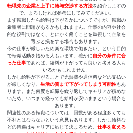
転職先の企業と上手に給与交渉する方法
を紹介しますの
で、よろしければ参考にしてみてください。
まず
転職したら給料は下がるか
についてですが、転職の
希望者に問題があるかもしれません。仕事の内容や社会
的な役割ではなく、とにかく働くことを重視して企業を
選ぶと損をする場合もあります。
今の仕事が厳しいため楽な環境で働きたい、という目的
で転職活動を始める人もいます。確かに
自分の条件に合
った仕事
であれば、給料が下がっても良いと考える人も
いるかもしれません。
しかし給料が下がることで光熱費や通信料などの支払い
が厳しくなり、
生活の質まで下がってしまう可能性
もあ
ります。また何度も転職を繰り返してキャリアが積めな
いため、いつまで経っても給料が安いままという場合も
あります。
関連性のある転職については、回数がある程度多くても
不利とはならないという意見もあります。しかし給料な
どの待遇はキャリアに応じて決まるため、
仕事を変える