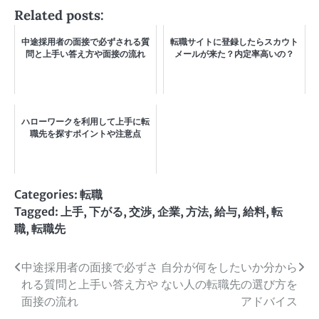
Related posts:
中途採用者の面接で必ずされる質
転職サイトに登録したらスカウト
問と上手い答え方や面接の流れ
メールが来た？内定率高いの？
ハローワークを利用して上手に転
職先を探すポイントや注意点
Categories:
転職
Tagged:
上手
,
下がる
,
交渉
,
企業
,
方法
,
給与
,
給料
,
転
職
,
転職先
投
中途採用者の面接で必ずさ
自分が何をしたいか分から
れる質問と上手い答え方や
ない人の転職先の選び方を
稿
面接の流れ
アドバイス