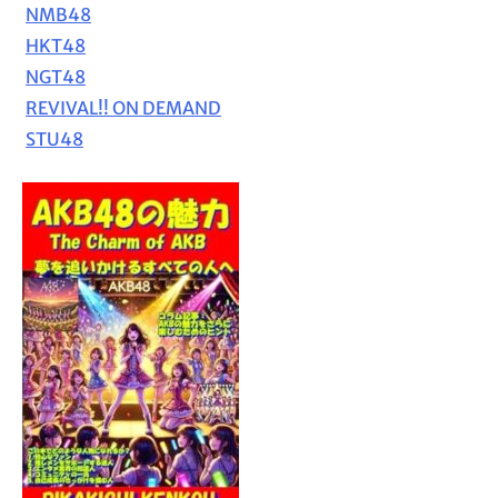
NMB48
HKT48
NGT48
REVIVAL!! ON DEMAND
STU48