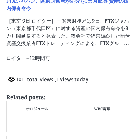
FTX
ジャパン、関東財務局が処分を3カ月延長 資産の国
内保有命令
［東京 9日 ロイター］ – 関東財務局は9日、
FTX
ジャパ
ン（東京都千代田区）に対する資産の国内保有命令を3
カ月間延長すると発表した。親会社で経営破綻した暗号
資産交換業者
FTX
トレーディングによる、
FTX
グルー…
ロイター
–
12時間前
1011 total views
, 1 views today
Related posts:
ホロジュール
WBC開幕