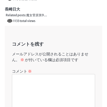
ョ
ン
長崎日大
Related posts:魔女菅原第9…
1133 total views
コメントを残す
メールアドレスが公開されることはありませ
ん。
※
が付いている欄は必須項目です
コメント
※