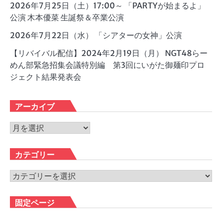
2026年7月25日（土）17:00～ 「PARTYが始まるよ」
公演 木本優菜 生誕祭＆卒業公演
2026年7月22日（水） 「シアターの女神」公演
【リバイバル配信】2024年2月19日（月） NGT48らー
めん部緊急招集会議特別編 第3回にいがた御麺印プロ
ジェクト結果発表会
アーカイブ
ア
ー
カ
カテゴリー
イ
ブ
カ
テ
ゴ
固定ページ
リ