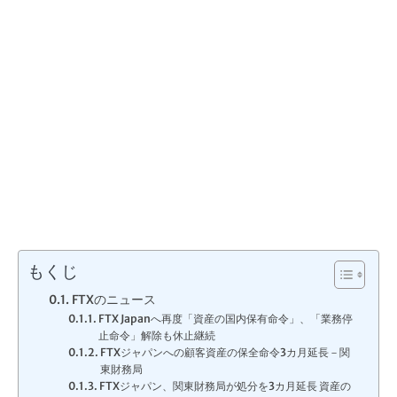
もくじ
FTXのニュース
FTX Japanへ再度「資産の国内保有命令」、「業務停
止命令」解除も休止継続
FTXジャパンへの顧客資産の保全命令3カ月延長－関
東財務局
FTXジャパン、関東財務局が処分を3カ月延長 資産の