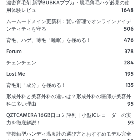
濃密育毛剤 新型BUBKAブブカ・脱毛薄毛ハゲ必見の使
用体験レビュー
1648
ムームードメイン更新料：賢い管理でオンラインアイデ
ンティティを守る
506
育毛、ハゲ、薄毛「睡眠」を極める！
476
Forum
378
チェンチェン
284
Lost Me
195
育毛剤「成分」を極める！
135
形成外科と美容外科の違いは？形成外科の医師が美容外
科に多い理由
95
QZTCAMERA 16GB口コミ 評判｜小型ICレコーダーの実
力を徹底解説！
93
非接触型ハンディ温度計の選び方とおすすめモデル完全