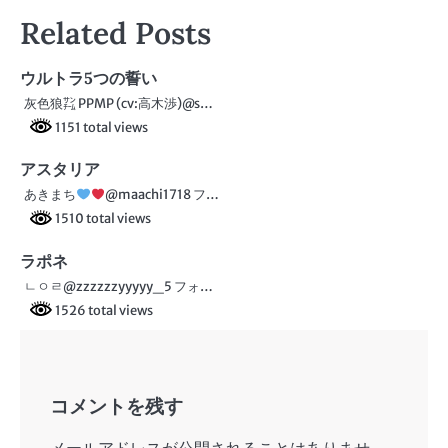
稿
Related Posts
ナ
ビ
ウルトラ5つの誓い
灰色狼㌠ PPMP (cv:高木渉)@s…
ゲ
1151 total views
ー
アスタリア
シ
あきまち
@maachi1718 フ…
ョ
1510 total views
ン
ラポネ
ㄴㅇㄹ@zzzzzzyyyyy_5 フォ…
1526 total views
コメントを残す