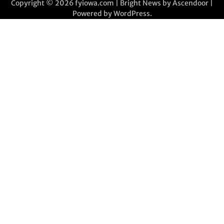
Copyright © 2026
fyiowa.com
| Bright News by
Ascendoor
|
Powered by
WordPress
.