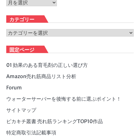
ア
ー
カ
カテゴリー
イ
ブ
カ
テ
ゴ
固定ページ
リ
ー
01 効果のある育毛剤の正しい選び方
Amazon売れ筋商品リスト分析
Forum
ウォーターサーバーを後悔する前に選ぶポイント！
サイトマップ
ピカキチ叢書 売れ筋ランキングTOP10作品
特定商取引法記載事項