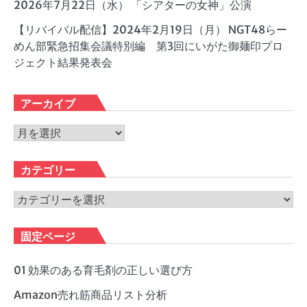
2026年7月22日（水） 「シアターの女神」公演
【リバイバル配信】2024年2月19日（月） NGT48らー
めん部緊急招集会議特別編 第3回にいがた御麺印プロ
ジェクト結果発表会
アーカイブ
ア
ー
カ
カテゴリー
イ
ブ
カ
テ
ゴ
固定ページ
リ
ー
01 効果のある育毛剤の正しい選び方
Amazon売れ筋商品リスト分析