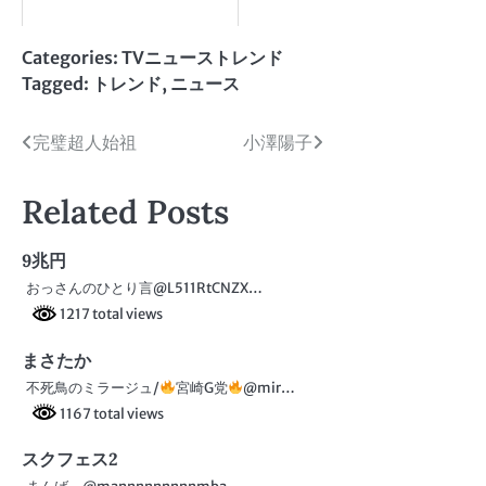
Categories:
TVニューストレンド
Tagged:
トレンド
,
ニュース
投
完璧超人始祖
小澤陽子
稿
Related Posts
ナ
ビ
9兆円
おっさんのひとり言@L511RtCNZX…
ゲ
1217 total views
ー
まさたか
シ
不死鳥のミラージュ/
宮崎G党
@mir…
ョ
1167 total views
ン
スクフェス2