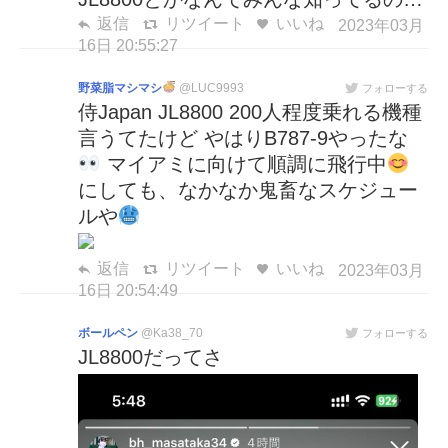
返信
リツイート
いいね
2023年03月
16日 20:55:27
野菜脂マシマシ
@LUC9993
フォローする
侍Japan JL8800 200人程度乗れる機種
言うてたけど やはりB787-9やったな
マイアミに向けて順調に飛行中
にしても、なかなか鬼畜なスケジュー
ルや
返信
リツイート
いいね
2023年03月
16日 20:54:49
ボールペン
@Ka38_70
フォローする
JL8800だってさ