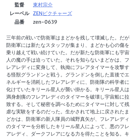
監督
東村宗介
レーベル
ZENピクチャーズ
品番
zen-0639
三年前の戦いで防衛軍はまどかを残して壊滅した。だが
防衛軍には新たなスタッフが集まり、まどかも心の傷を
乗り越えて戦い続けていた。だが新たな防衛軍にも宇宙
人の魔の手は迫っていた。それを知らないまどかは、フ
レアレディに変身して、執拗にフレアタイマーを攻撃す
る怪獣グランドンと戦う。グランドンを倒した直後でエ
ネルギーを消耗したフレアレディに、防衛隊の科学者に
化けていたキリール星人が襲い掛かる。キリール星人は
満身創痍のフレアレディのタイマーを破壊し宇宙船に拉
致する。そして秘密を調べるためにタイマーに対して残
虐な実験をするのだった。生かされて地上に戻されたま
どかは、防衛軍の新人隊員の城野真矢が、フレアレディ
のタイマーを分析したキリール星人によって、悪のフレ
アレディ、ダークフレアになる力を得たことを知る。キ