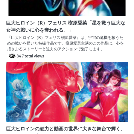
巨大ヒロイン（R）フェリス 槇原愛菜「星を救う巨大な
女神の戦いに心を奪われる。」
『巨大ヒロイン（R）フェリス 槇原愛菜』は、宇宙の危機を救うた
めの戦いを描いた特撮作品です。槇原愛菜主演のこの作品は、心を
揺さぶるストーリーと迫力のアクションで魅了します。
847 total views
巨大ヒロインの魅力と動画の世界: “大きな舞台で輝く、