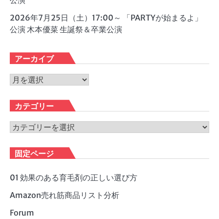
公演
2026年7月25日（土）17:00～ 「PARTYが始まるよ」
公演 木本優菜 生誕祭＆卒業公演
アーカイブ
ア
ー
カ
カテゴリー
イ
ブ
カ
テ
ゴ
固定ページ
リ
ー
01 効果のある育毛剤の正しい選び方
Amazon売れ筋商品リスト分析
Forum