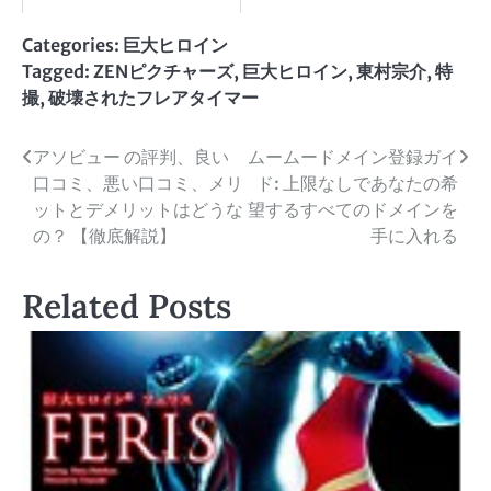
Categories:
巨大ヒロイン
Tagged:
ZENピクチャーズ
,
巨大ヒロイン
,
東村宗介
,
特
撮
,
破壊されたフレアタイマー
投
アソビュー の評判、良い
ムームードメイン登録ガイ
口コミ、悪い口コミ、メリ
ド: 上限なしであなたの希
稿
ットとデメリットはどうな
望するすべてのドメインを
ナ
の？ 【徹底解説】
手に入れる
ビ
Related Posts
ゲ
ー
シ
ョ
ン