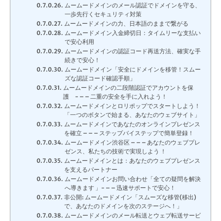
ムームードメインのメール認証でドメインを守る、
一歩先行くセキュリティ対策
ムームードメインの力、日本語のままで繋がる
ムームードメイン入金締切日：タイムリーな支払い
で安心利用
ムームードメインの認証コード再送方法、確実な手
続きで安心！
ムームードメイン「安全にドメインを移管！スムー
ズな認証コード確認手順」
ムームードメインの二段階認証でアカウントを保
護 - – – 二重の安全を手に入れよう！
ムームードメインとロリポップでスタートしよう！
「一つのボタンで始まる、あなたのウェブサイト」
ムームードメインであなたのオンラインプレゼンス
を確立 – – – ステップバイステップで簡単登録！
ムームードメイン渋谷区 – – – あなたのウェブプレ
ゼンス、私たちの技術で実現しよう ！
ムームードメインとは：あなたのウェブプレゼンス
を支えるパートナー
ムームードメインお問い合わせ「全ての疑問を解決
へ導きます 」- – – 迅速サポートで安心！
非公開: ムームードメイン「スムーズな移管(移出)
で、あなたのドメインを次のステージへ！」
ムームードメインのメール転送とウェブ転送サービ