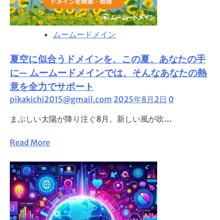
料
無
個
料
別
ムームードメイン
で
相
診
談
夏空に似合うドメインを、この夏、あなたの手
断！
会
ム
に— ムームードメインでは、そんなあなたの熱
【第
ー
4
意を全力でサポート
ム
次
pikakichi2015@gmail.com
2025年8月2日
0
ー
申
ド
まぶしい太陽が降り注ぐ8月。新しい風が吹…
請】
メ
イ
Read
Read More
ン
more
の
about
『ネ
夏
ッ
空
ト
に
de
似