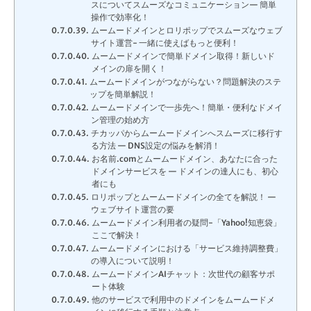
スについてスムーズなコミュニケーション— 簡単
操作で効率化！
ムームードメインとロリポップでスムーズなウェブ
サイト運営- 一緒に使えばもっと便利！
ムームードメインで簡単ドメイン取得！新しいド
メインの扉を開く！
ムームードメインがつながらない？問題解決のステ
ップを簡単解説！
ムームードメインで一歩先へ！簡単・便利なドメイ
ン管理の始め方
チカッパからムームードメインへスムーズに移行す
る方法 — DNS設定の悩みを解消！
お名前.comとムームードメイン、あなたに合った
ドメインサービスを — ドメインの達人にも、初心
者にも
ロリポップとムームードメインの全てを解説！ —
ウェブサイト運営の要
ムームードメイン利用者の疑問-「Yahoo!知恵袋」
ここで解決！
ムームードメインにおける「サービス維持調整費」
の導入について説明！
ムームードメインAIチャット：次世代の顧客サポ
ート体験
他のサービスで利用中のドメインをムームードメ