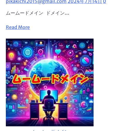
全
pikakichi2015@gmail.com
2024年7月14日
0
ー
力
ムームードメイン ドメイン…
ド
で
メ
サ
Read
Read More
イ
ポ
more
ン
ー
about
で
ト
ム
安
ー
心
ム
の
ー
ド
ド
メ
メ
イ
イ
ン
ン
管
変
理
更
方
法