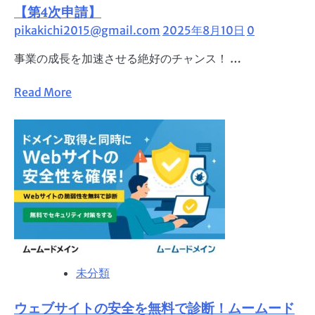
ム
【第4次申請】
ー
pikakichi2015@gmail.com
2025年8月10日
0
ド
メ
事業の成長を加速させる絶好のチャンス！ …
イ
ン
Read
Read More
か
more
ら
about
始
【ム
め
ー
る
ム
Google
ー
Workspace
ド
｜
メ
独
イ
自
ン
ド
未分類
×GMO
メ
コ
イ
ウェブサイトの安全を無料で診断！ムームード
マ