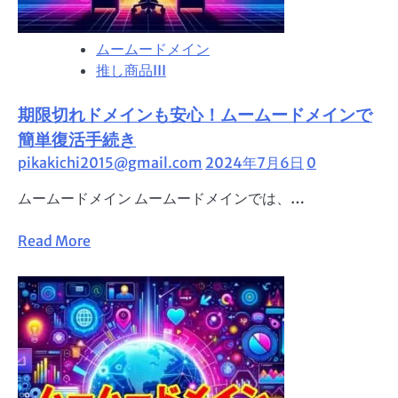
メ
イ
ムームードメイン
ン
推し商品III
の
SFTP
期限切れドメインも安心！ムームードメインで
接
続
簡単復活手続き
ガ
pikakichi2015@gmail.com
2024年7月6日
0
イ
ムームードメイン ムームードメインでは、…
ド
【Filezilla
Read
Read More
編】
more
about
期
限
切
れ
ド