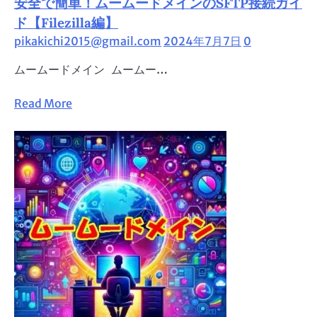
安全で簡単！ムームードメインのSFTP接続ガイ
と
ヘ
ド【Filezilla編】
テ
pikakichi2015@gmail.com
2024年7月7日
0
ム
ムームードメイン ムームー…
ル
の
Read
Read More
連
more
携
about
ガ
安
イ
全
ド
で
簡
単！
ム
ー
ム
ー
ド