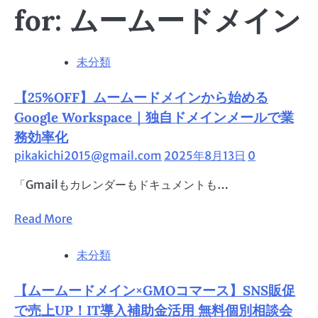
for: ムームードメイン
未分類
【25%OFF】ムームードメインから始める
Google Workspace｜独自ドメインメールで業
務効率化
pikakichi2015@gmail.com
2025年8月13日
0
「Gmailもカレンダーもドキュメントも…
Read
Read More
more
about
未分類
【25%OFF】
ム
【ムームードメイン×GMOコマース】SNS販促
ー
で売上UP！IT導入補助金活用 無料個別相談会