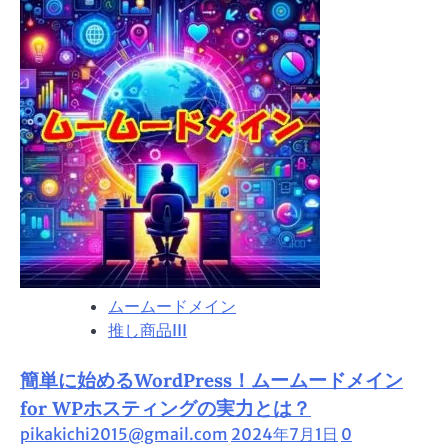
ム
手
ー
続
ム
き
ー
ド
メ
イ
ン
で
複
数
ア
ムームードメイン
カ
推し商品III
ウ
ン
簡単に始めるWordPress！ムームードメイン
ト
を
for WPホスティングの実力とは？
活
pikakichi2015@gmail.com
2024年7月1日
0