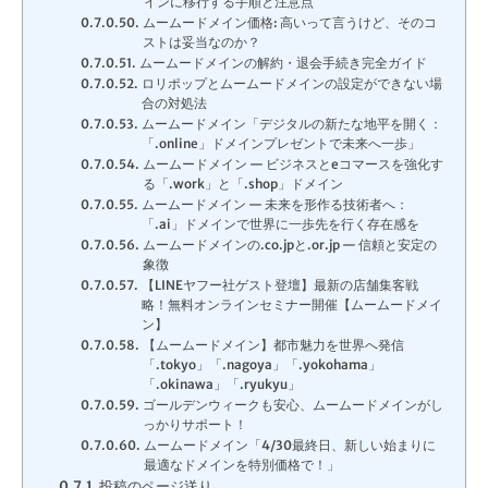
インに移行する手順と注意点
ムームードメイン価格: 高いって言うけど、そのコ
ストは妥当なのか？
ムームードメインの解約・退会手続き完全ガイド
ロリポップとムームードメインの設定ができない場
合の対処法
ムームードメイン「デジタルの新たな地平を開く：
「.online」ドメインプレゼントで未来へ一歩」
ムームードメイン — ビジネスとeコマースを強化す
る「.work」と「.shop」ドメイン
ムームードメイン — 未来を形作る技術者へ：
「.ai」ドメインで世界に一歩先を行く存在感を
ムームードメインの.co.jpと.or.jp — 信頼と安定の
象徴
【LINEヤフー社ゲスト登壇】最新の店舗集客戦
略！無料オンラインセミナー開催【ムームードメイ
ン】
【ムームードメイン】都市魅力を世界へ発信
「.tokyo」「.nagoya」「.yokohama」
「.okinawa」「.ryukyu」
ゴールデンウィークも安心、ムームードメインがし
っかりサポート！
ムームードメイン「4/30最終日、新しい始まりに
最適なドメインを特別価格で！」
投稿のページ送り