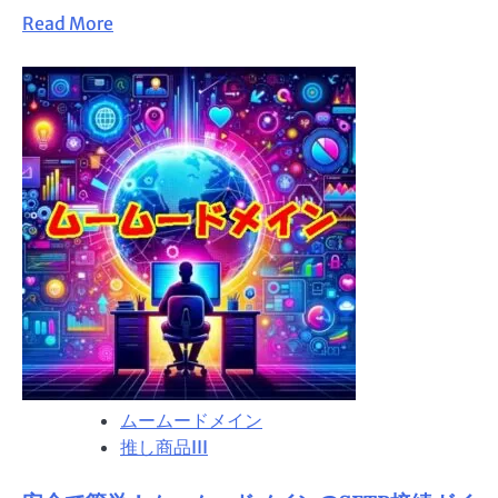
Read
Read More
し
more
よ
about
う！
簡
単
設
定
で
安
心！
ム
ー
ム
ー
ド
ムームードメイン
メ
推し商品III
イ
ン