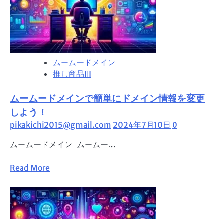
ン
サ
「ド
ポ
メ
ー
イ
ト！」
ン
ムームードメイン
の
推し商品III
キ
ャ
ムームードメインで簡単にドメイン情報を変更
ン
セ
しよう！
ル・
pikakichi2015@gmail.com
2024年7月10日
0
返
ムームードメイン ムームー…
金
に
Read
Read More
つ
more
い
about
て
ム
の
ー
ガ