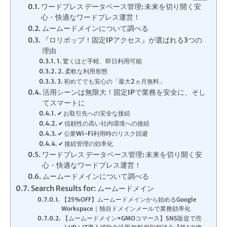
ワードプレス データベース管理: 未来を切り開く安
心・快適なワードプレス運営！
ムームードメインについて調べる
『ロリポップ！固定IPアクセス』が選ばれる3つの
理由
1. 驚くほど手軽、即日利用可能
2. 柔軟な利用形態
3. 初めてでも安心の「最大2ヵ月無料」
活用シーンは無限大！固定IPで業務を安全に、そし
てスマートに
✔ お取引先への安全な接続
✔ 信頼性の高い社内環境への接続
✔ 公衆Wi-Fi利用時のリスク回避
✔ 接続管理の効率化
ワードプレス データベース管理: 未来を切り開く安
心・快適なワードプレス運営！
ムームードメインについて調べる
Search Results for: ムームードメイン
【25%OFF】ムームードメインから始めるGoogle
Workspace｜独自ドメインメールで業務効率化
【ムームードメイン×GMOコマース】SNS販促で売