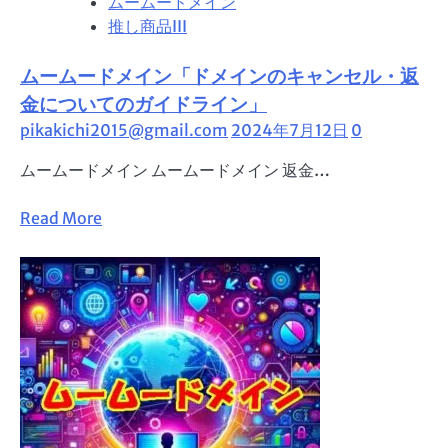
ムームードメイン
「簡
推し商品III
単
操
ムームードメイン「ドメインのキャンセル・返
作
で
金についてのガイドライン」
ド
pikakichi2015@gmail.com
2024年7月12日
0
メ
ムームードメイン ムームードメイン 返金…
イ
ン
Read
Read More
名
more
や
about
登
ム
録
ー
情
ム
報
ー
の
ド
変
メ
更
イ
を