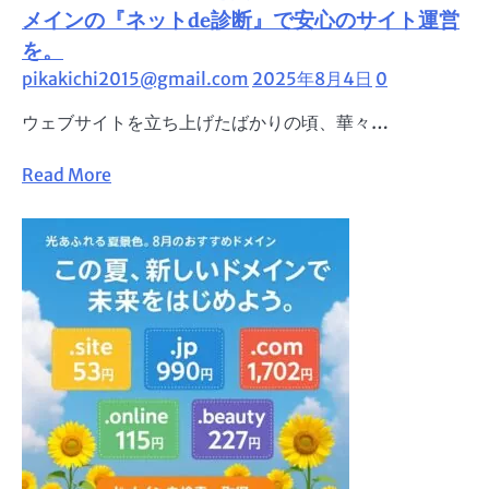
ン
メインの『ネットde診断』で安心のサイト運営
ー
メ
ス】
を。
ー
SNS
pikakichi2015@gmail.com
2025年8月4日
0
ル
販
で
ウェブサイトを立ち上げたばかりの頃、華々…
促
業
で
務
Read
Read More
売
効
more
上
率
about
UP！
化
ウ
IT
ェ
導
ブ
入
サ
補
イ
助
ト
金
の
活
安
用
全
無
を