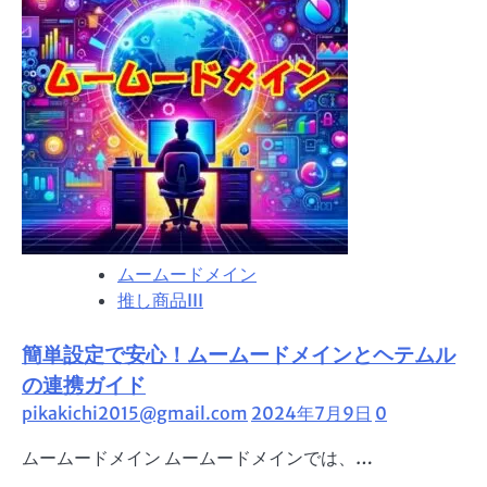
ム
イ
ー
ド
ド
ラ
メ
イ
イ
ン」
ン
で
簡
単
に
ムームードメイン
ド
推し商品III
メ
イ
簡単設定で安心！ムームードメインとヘテムル
ン
情
の連携ガイド
報
pikakichi2015@gmail.com
2024年7月9日
0
を
ムームードメイン ムームードメインでは、…
変
更