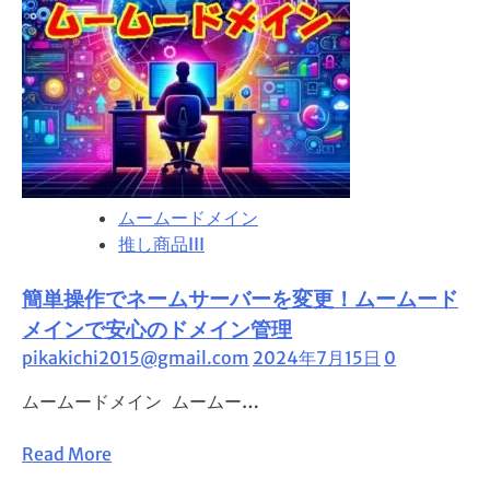
診
合
断』
う
で
ド
安
メ
心
イ
の
ン
サ
を、
イ
こ
ムームードメイン
ト
の
推し商品III
運
夏、
営
あ
簡単操作でネームサーバーを変更！ムームード
を。
な
た
メインで安心のドメイン管理
の
pikakichi2015@gmail.com
2024年7月15日
0
手
ムームードメイン ムームー…
に
—
Read
Read More
ム
more
ー