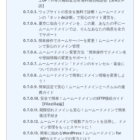
上UP！IT導入補助金活用 無料個別相談会【第4次申
請】
ウェブサイトの安全を無料で診断！ムームードメイ
ンの『ネットde診断』で安心のサイト運営を。
夏空に似合うドメインを、この夏、あなたの手に—
ムームードメインでは、そんなあなたの熱意を全力
でサポート
簡単操作でネームサーバーを変更！ムームードメイ
ンで安心のドメイン管理
ムームードメイン 変更方法 「簡単操作でドメイン名
や登録情報の変更をサポート！」
ムームードメイン「ドメインのキャンセル・返金に
ついてのガイドライン」
ムームードメインで簡単にドメイン情報を変更しよ
う！
簡単設定で安心！ムームードメインとヘテムルの連
携ガイド
安全で簡単！ムームードメインのSFTP接続ガイド
【Filezilla編】
期限切れドメインも安心！ムームードメインで簡単
復活手続き
ムームードメインで複数アカウントを活用し、ドメ
イン管理をもっとスマートに！
簡単に始めるWordPress！ムームードメイン for
WPホスティングの実力とは？