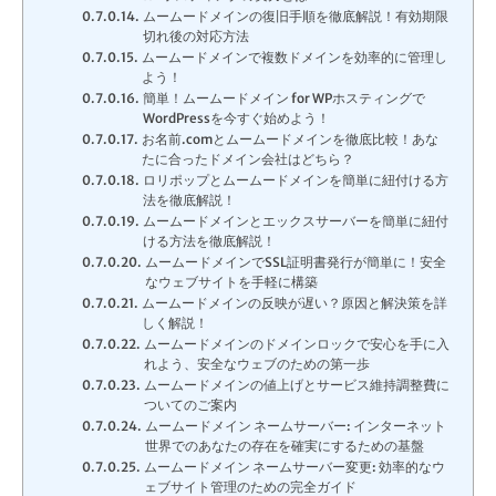
ムームードメインの復旧手順を徹底解説！有効期限
切れ後の対応方法
ムームードメインで複数ドメインを効率的に管理し
よう！
簡単！ムームードメイン for WPホスティングで
WordPressを今すぐ始めよう！
お名前.comとムームードメインを徹底比較！あな
たに合ったドメイン会社はどちら？
ロリポップとムームードメインを簡単に紐付ける方
法を徹底解説！
ムームードメインとエックスサーバーを簡単に紐付
ける方法を徹底解説！
ムームードメインでSSL証明書発行が簡単に！安全
なウェブサイトを手軽に構築
ムームードメインの反映が遅い？原因と解決策を詳
しく解説！
ムームードメインのドメインロックで安心を手に入
れよう、安全なウェブのための第一歩
ムームードメインの値上げとサービス維持調整費に
ついてのご案内
ムームードメイン ネームサーバー: インターネット
世界でのあなたの存在を確実にするための基盤
ムームードメイン ネームサーバー変更: 効率的なウ
ェブサイト管理のための完全ガイド