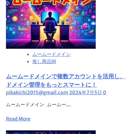
メ
イ
ン
も
安
心！
ム
ムームードメイン
ー
推し商品III
ム
ー
ムームードメインで複数アカウントを活用し、
ド
メ
ドメイン管理をもっとスマートに！
イ
pikakichi2015@gmail.com
2024年7月5日
0
ン
ムームードメイン ムームー…
で
簡
Read
Read More
単
more
復
about
活