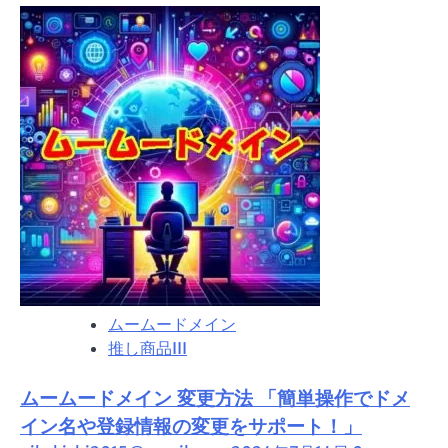
about
ム
簡
ー
単
ド
操
メ
作
イ
で
ン
ネ
で
ー
は、
ム
そ
サ
ん
ー
な
バ
あ
ー
な
ムームードメイン
を
た
推し商品III
変
の
更！
熱
ムームードメイン 変更方法 「簡単操作でドメ
ム
意
ー
イン名や登録情報の変更をサポート！」
を
ム