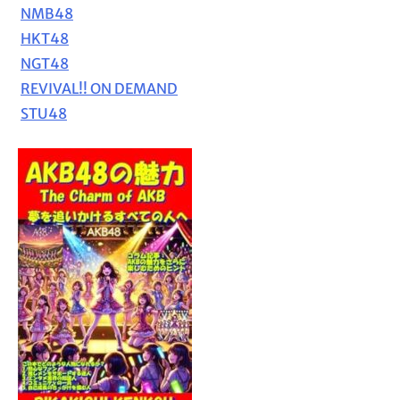
NMB48
HKT48
NGT48
REVIVAL!! ON DEMAND
STU48