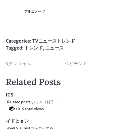
アルゴノーツ
Categories:
TVニューストレンド
Tagged:
トレンド
,
ニュース
投
グレシャム
ベビモン
稿
Related Posts
ナ
ビ
ICS
Related posts:ジェンユ村子…
ゲ
1019 total views
ー
イドヒョン
シ
︎︎ᕷ@1616inist フォローする…