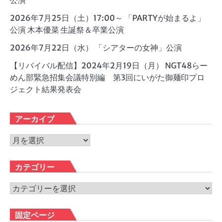
公演
2026年7月25日（土）17:00～ 「PARTYが始まるよ」
公演 木本優菜 生誕祭＆卒業公演
2026年7月22日（水） 「シアターの女神」公演
【リバイバル配信】2024年2月19日（月） NGT48らー
めん部緊急招集会議特別編 第3回にいがた御麺印プロ
ジェクト結果発表会
アーカイブ
ア
ー
カ
カテゴリー
イ
ブ
カ
テ
ゴ
固定ページ