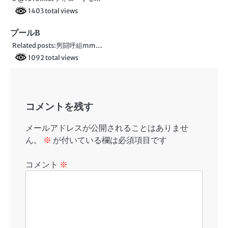
ョ
1403 total views
ン
プールB
Related posts:男闘呼組mm…
1092 total views
コメントを残す
メールアドレスが公開されることはありませ
ん。
※
が付いている欄は必須項目です
コメント
※