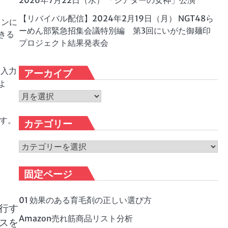
2026年7月22日（水） 「シアターの女神」公演
【リバイバル配信】2024年2月19日（月） NGT48ら
ョンに
ーめん部緊急招集会議特別編 第3回にいがた御麺印
きる
プロジェクト結果発表会
、入力
アーカイブ
よ
ア
ー
す。
カ
カテゴリー
イ
ブ
カ
テ
ゴ
固定ページ
リ
ー
01 効果のある育毛剤の正しい選び方
行す
Amazon売れ筋商品リスト分析
スを