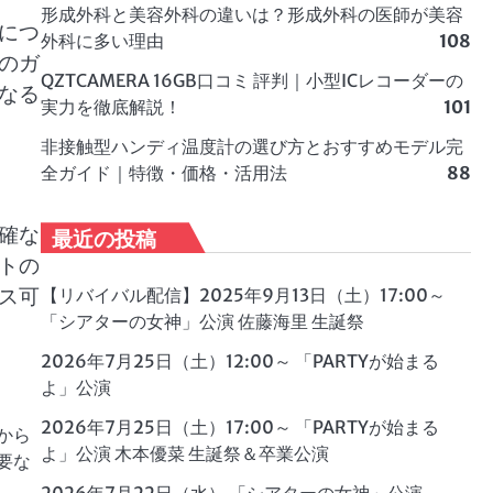
形成外科と美容外科の違いは？形成外科の医師が美容
につ
外科に多い理由
108
のガ
QZTCAMERA 16GB口コミ 評判｜小型ICレコーダーの
なる
実力を徹底解説！
101
非接触型ハンディ温度計の選び方とおすすめモデル完
全ガイド｜特徴・価格・活用法
88
確な
最近の投稿
トの
ス可
【リバイバル配信】2025年9月13日（土）17:00～
「シアターの女神」公演 佐藤海里 生誕祭
2026年7月25日（土）12:00～ 「PARTYが始まる
よ」公演
2026年7月25日（土）17:00～ 「PARTYが始まる
から
よ」公演 木本優菜 生誕祭＆卒業公演
要な