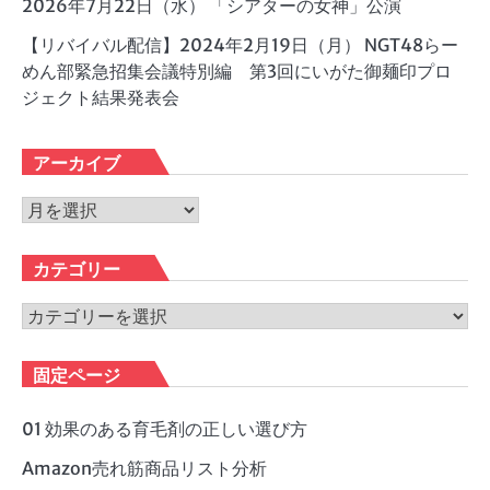
2026年7月22日（水） 「シアターの女神」公演
【リバイバル配信】2024年2月19日（月） NGT48らー
めん部緊急招集会議特別編 第3回にいがた御麺印プロ
ジェクト結果発表会
アーカイブ
ア
ー
カ
カテゴリー
イ
ブ
カ
テ
ゴ
固定ページ
リ
ー
01 効果のある育毛剤の正しい選び方
Amazon売れ筋商品リスト分析