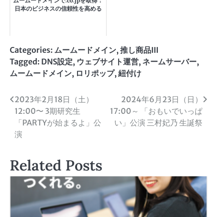
ムームードメインで.co.jpを取得：
日本のビジネスの信頼性を高める
Categories:
ムームードメイン
,
推し商品III
Tagged:
DNS設定
,
ウェブサイト運営
,
ネームサーバー
,
ムームードメイン
,
ロリポップ
,
紐付け
投
2023年2月18日（土）
2024年6月23日（日）
12:00〜 3期研究生
17:00～ 「おもいでいっぱ
稿
「PARTYが始まるよ」公
い」公演 三村妃乃 生誕祭
ナ
演
ビ
Related Posts
ゲ
ー
シ