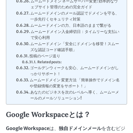
ムームードメイン ネームサーバー変更: 効率的なウ
ェブサイト管理のための完全ガイド
ムームードメインのメール認証でドメインを守る、
一歩先行くセキュリティ対策
ムームードメインの力、日本語のままで繋がる
ムームードメイン入金締切日：タイムリーな支払い
で安心利用
ムームードメイン「安全にドメインを移管！スムー
ズな認証コード確認手順」
投稿のページ送り
Related posts:
ゴールデンウィークも安心、ムームードメインがし
っかりサポート！
ムームードメイン 変更方法 「簡単操作でドメイン名
や登録情報の変更をサポート！」
あなたのビジネスを次のレベルへ導く、ムームーメ
ールのメールソリューション!
Google Workspaceとは？
Google Workspace
は、
独自ドメインメール
を含むビジ