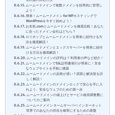
ムームードメインで複数ドメインを効率的に管理し
よう！
簡単！ムームードメイン for WPホスティングで
WordPressを今すぐ始めよう！
お名前.comとムームードメインを徹底比較！あなた
に合ったドメイン会社はどちら？
ロリポップとムームードメインを簡単に紐付ける方
法を徹底解説！
ムームードメインとエックスサーバーを簡単に紐付
ける方法を徹底解説！
ムームードメインの評判は？ 利用者の声など紹介！
ムームードメインでSSL証明書発行が簡単に！安全
なウェブサイトを手軽に構築
ムームードメインの反映が遅い？原因と解決策を詳
しく解説！
ムームードメインのドメインロックで安心を手に入
れよう、安全なウェブのための第一歩
ムームードメインの値上げとサービス維持調整費に
ついてのご案内
ムームードメイン ネームサーバー: インターネット
世界でのあなたの存在を確実にするための基盤