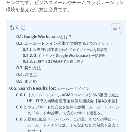
ャンスです。ビジネスメールやチームコラボレーション
環境を整えたい方は必見です。
もくじ
Google Workspaceとは？
ムームードメイン経由で契約する3つのメリット
1. 専門知識不要で独自ドメインメールを即設定
2. ドメインとGoogle Workspaceを一括管理
3. 初年度25%OFFでお得に導入
契約方法
注意点
まとめ
Search Results for: ムームードメイン
【ムームードメイン×GMOコマース】SNS販促で売上
UP！IT導入補助金活用 無料個別相談会【第4次申請】
ウェブサイトの安全を無料で診断！ムームードメイン
の『ネットde診断』で安心のサイト運営を。
夏空に似合うドメインを、この夏、あなたの手に—
ムームードメインでは、そんなあなたの熱意を全力で
サポート