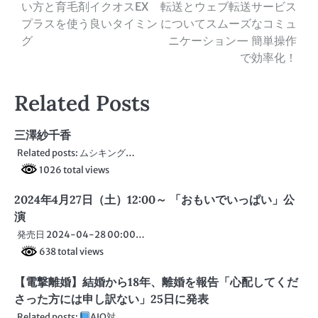
い方と育毛剤イクオスEX
転送とウェブ転送サービス
稿
プラスを使う良いタイミン
についてスムーズなコミュ
ナ
グ
ニケーション— 簡単操作
で効率化！
ビ
ゲ
Related Posts
ー
三澤紗千香
シ
Related posts: ムシキング…
ョ
1026 total views
ン
2024年4月27日（土）12:00～ 「おもいでいっぱい」公
演
発売日 2024-04-28 00:00…
638 total views
【電撃離婚】結婚から18年、離婚を報告「心配してくだ
さった方には申し訳ない」25日に発表
Related posts:
AIO対…