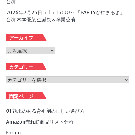
公演
2026年7月25日（土）17:00～ 「PARTYが始まるよ」
公演 木本優菜 生誕祭＆卒業公演
アーカイブ
ア
ー
カ
カテゴリー
イ
ブ
カ
テ
ゴ
固定ページ
リ
ー
01 効果のある育毛剤の正しい選び方
Amazon売れ筋商品リスト分析
Forum