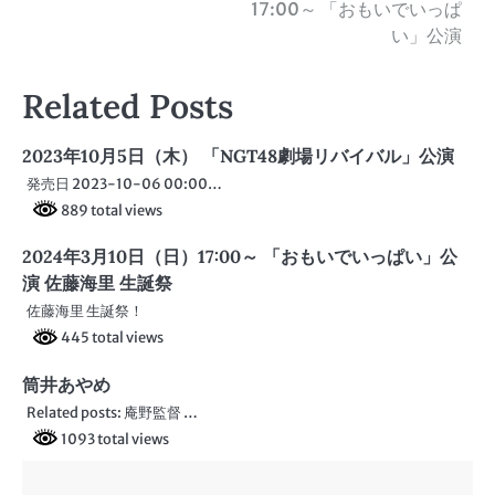
17:00～ 「おもいでいっぱ
稿
い」公演
ナ
Related Posts
ビ
ゲ
2023年10月5日（木） 「NGT48劇場リバイバル」公演
ー
発売日 2023-10-06 00:00…
889 total views
シ
2024年3月10日（日）17:00～ 「おもいでいっぱい」公
ョ
演 佐藤海里 生誕祭
ン
佐藤海里 生誕祭！
445 total views
筒井あやめ
Related posts: 庵野監督 …
1093 total views