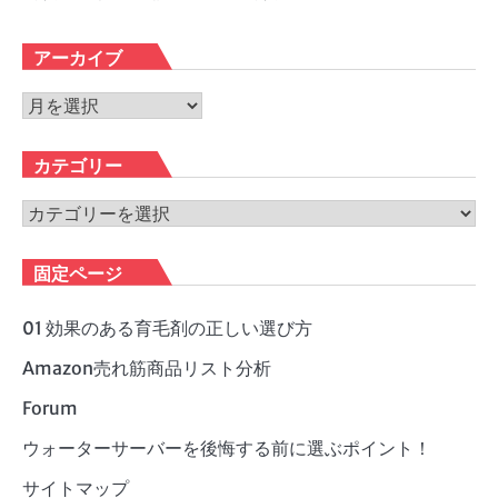
アーカイブ
ア
ー
カ
カテゴリー
イ
ブ
カ
テ
ゴ
固定ページ
リ
ー
01 効果のある育毛剤の正しい選び方
Amazon売れ筋商品リスト分析
Forum
ウォーターサーバーを後悔する前に選ぶポイント！
サイトマップ