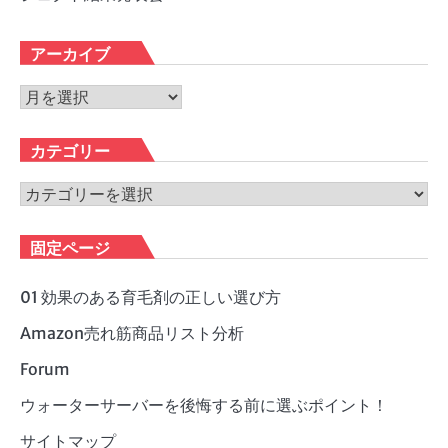
アーカイブ
ア
ー
カ
カテゴリー
イ
ブ
カ
テ
ゴ
固定ページ
リ
ー
01 効果のある育毛剤の正しい選び方
Amazon売れ筋商品リスト分析
Forum
ウォーターサーバーを後悔する前に選ぶポイント！
サイトマップ