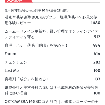
最も訪問者が多かった記事 10 件 (過去 28 日間)
濃密育毛剤 新型BUBKAブブカ・脱毛薄毛ハゲ必見の使
用体験レビュー
1680
ムームードメイン更新料：賢い管理でオンラインアイデ
ンティティを守る
512
育毛、ハゲ、薄毛「睡眠」を極める！
484
Forum
414
チェンチェン
283
Lost Me
190
育毛剤「成分」を極める！
137
形成外科と美容外科の違いは？形成外科の医師が美容外
科に多い理由
100
QZTCAMERA 16GB口コミ 評判｜小型ICレコーダーの実