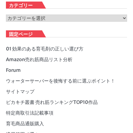
カ
カテゴリー
イ
ブ
カ
テ
ゴ
固定ページ
リ
ー
01 効果のある育毛剤の正しい選び方
Amazon売れ筋商品リスト分析
Forum
ウォーターサーバーを後悔する前に選ぶポイント！
サイトマップ
ピカキチ叢書 売れ筋ランキングTOP10作品
特定商取引法記載事項
育毛商品通販購入