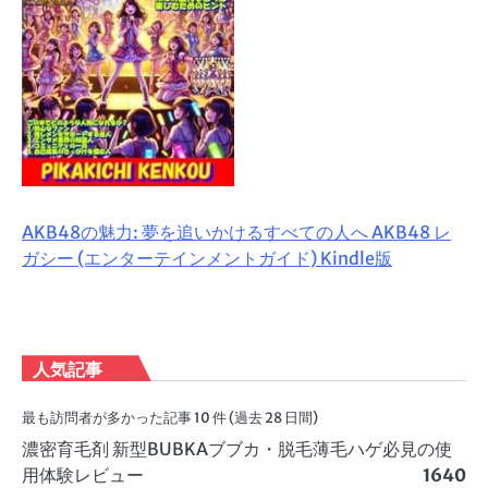
AKB48の魅力: 夢を追いかけるすべての人へ AKB48 レ
ガシー (エンターテインメントガイド) Kindle版
人気記事
最も訪問者が多かった記事 10 件 (過去 28 日間)
濃密育毛剤 新型BUBKAブブカ・脱毛薄毛ハゲ必見の使
用体験レビュー
1640