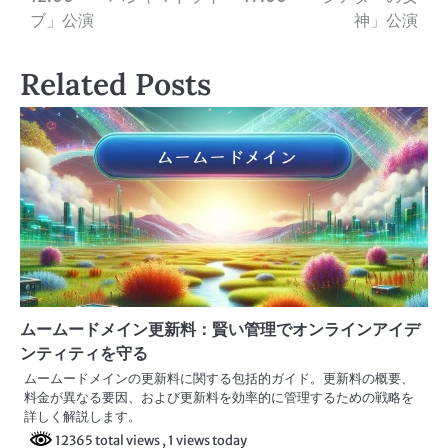
稿
ブ」公演
神」公演
ナ
Related Posts
ビ
ゲ
ー
シ
ョ
ン
ムームードメイン更新料：賢い管理でオンラインアイデ
ンティティを守る
ムームードメインの更新料に関する包括的ガイド。更新料の概要、
料金が異なる要因、および更新料を効率的に管理するための戦略を
詳しく解説します。
12365 total views
, 1 views today