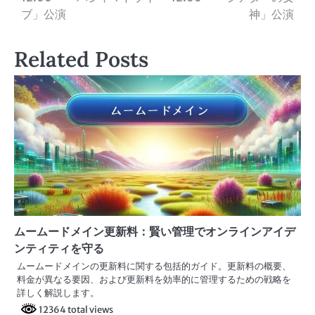
稿
ブ」公演
神」公演
ナ
Related Posts
ビ
ゲ
ー
シ
ョ
ン
ムームードメイン更新料：賢い管理でオンラインアイデ
ンティティを守る
ムームードメインの更新料に関する包括的ガイド。更新料の概要、
料金が異なる要因、および更新料を効率的に管理するための戦略を
詳しく解説します。
12364 total views