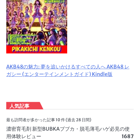
AKB48の魅力: 夢を追いかけるすべての人へ AKB48 レ
ガシー (エンターテインメントガイド) Kindle版
人気記事
最も訪問者が多かった記事 10 件 (過去 28 日間)
濃密育毛剤 新型BUBKAブブカ・脱毛薄毛ハゲ必見の使
用体験レビュー
1687