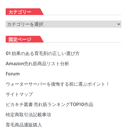
ー
カ
カテゴリー
イ
ブ
カ
テ
ゴ
固定ページ
リ
ー
01 効果のある育毛剤の正しい選び方
Amazon売れ筋商品リスト分析
Forum
ウォーターサーバーを後悔する前に選ぶポイント！
サイトマップ
ピカキチ叢書 売れ筋ランキングTOP10作品
特定商取引法記載事項
育毛商品通販購入