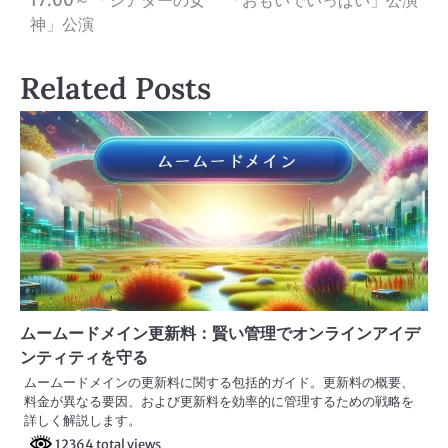
稿
神」公演
ナ
Related Posts
ビ
ゲ
ー
シ
ョ
ン
ムームードメイン更新料：賢い管理でオンラインアイデ
ンティティを守る
ムームードメインの更新料に関する包括的ガイド。更新料の概要、
料金が異なる要因、および更新料を効率的に管理するための戦略を
詳しく解説します。
12364 total views