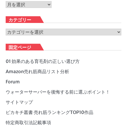
ア
ー
カ
カテゴリー
イ
ブ
カ
テ
ゴ
固定ページ
リ
ー
01 効果のある育毛剤の正しい選び方
Amazon売れ筋商品リスト分析
Forum
ウォーターサーバーを後悔する前に選ぶポイント！
サイトマップ
ピカキチ叢書 売れ筋ランキングTOP10作品
特定商取引法記載事項