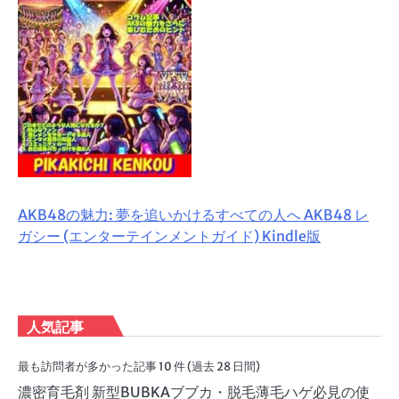
AKB48の魅力: 夢を追いかけるすべての人へ AKB48 レ
ガシー (エンターテインメントガイド) Kindle版
人気記事
最も訪問者が多かった記事 10 件 (過去 28 日間)
濃密育毛剤 新型BUBKAブブカ・脱毛薄毛ハゲ必見の使