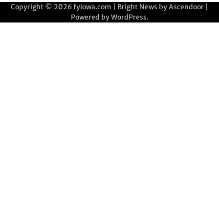
Copyright © 2026
fyiowa.com
| Bright News by
Ascendoor
|
Powered by
WordPress
.