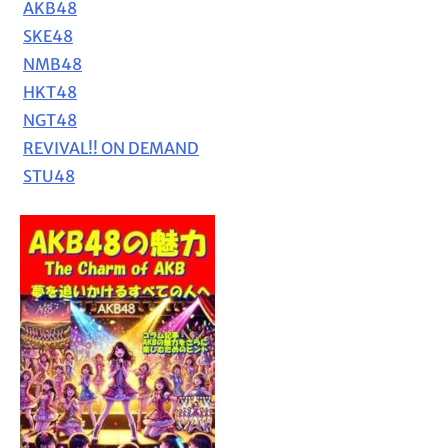
AKB48
SKE48
NMB48
HKT48
NGT48
REVIVAL!! ON DEMAND
STU48