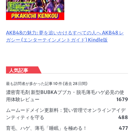
AKB48の魅力: 夢を追いかけるすべての人へ AKB48 レ
ガシー (エンターテインメントガイド) Kindle版
人気記事
最も訪問者が多かった記事 10 件 (過去 28 日間)
濃密育毛剤 新型BUBKAブブカ・脱毛薄毛ハゲ必見の使
用体験レビュー
1679
ムームードメイン更新料：賢い管理でオンラインアイデ
ンティティを守る
488
育毛、ハゲ、薄毛「睡眠」を極める！
477