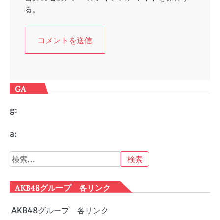
る。
GA
g:
a:
検
索:
AKB48グループ 各リンク
AKB48グループ 各リンク