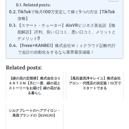
Related posts:
TikTokで毎月100万安定して稼ぐ5つの方法【TikTok
攻略】
【スマート・チューター】AIxVRビジネス英会話 【徹
底解説】 評判、良い 口コミ、悪い口コミ、メリットと
デメリット!!
【freee×KANBEI】株式会社Ｗｉｚクラウド記帳代行
で会計の自動化をするなら業界最安値級！
Related posts:
【緑の花の定期便】株式会社ＱＵ
【風呂釜洗浄キレイユ】株式会社
ＡＮＴＵＭ【月に一度、緑の花と
アロン・代理店の決定版！10万で
ストーリーをお届け】緑の花があ
スタートできる
る暮らし
シルクプレートのヘアアイロン・
美容ブランドの【KINUJO】