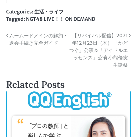
Categories:
生活・ライフ
Tagged:
NGT48 LIVE！！ ON DEMAND
投
ムームードメインの解約・
【リバイバル配信】2021
退会手続き完全ガイド
年12月23日（木） 「かど
稿
つぐ」公演＆「アイドルエ
ナ
ッセンス」公演 小熊倫実
生誕祭
ビ
ゲ
Related Posts
ー
シ
ョ
ン