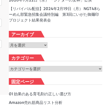
2026年7月22日（水） 「シアターの女神」公演
【リバイバル配信】2024年2月19日（月） NGT48ら
ーめん部緊急招集会議特別編 第3回にいがた御麺印
プロジェクト結果発表会
アーカイブ
ア
ー
カ
カテゴリー
イ
ブ
カ
テ
ゴ
固定ページ
リ
ー
01 効果のある育毛剤の正しい選び方
Amazon売れ筋商品リスト分析