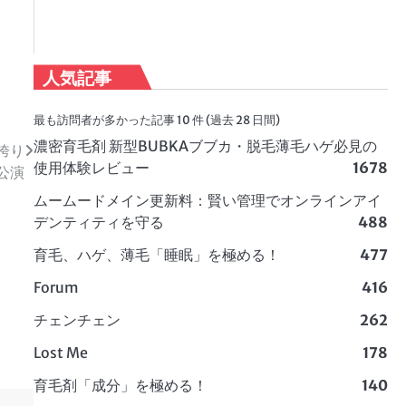
人気記事
最も訪問者が多かった記事 10 件 (過去 28 日間)
濃密育毛剤 新型BUBKAブブカ・脱毛薄毛ハゲ必見の
「誇り
使用体験レビュー
1678
公演
ムームードメイン更新料：賢い管理でオンラインアイ
デンティティを守る
488
育毛、ハゲ、薄毛「睡眠」を極める！
477
Forum
416
チェンチェン
262
Lost Me
178
育毛剤「成分」を極める！
140