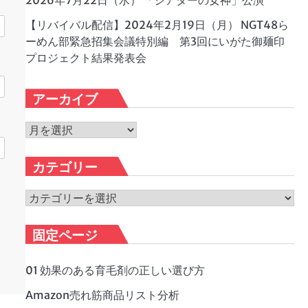
2026年7月22日（水） 「シアターの女神」公演
【リバイバル配信】2024年2月19日（月） NGT48ら
ーめん部緊急招集会議特別編 第3回にいがた御麺印
プロジェクト結果発表会
アーカイブ
ア
ー
カ
カテゴリー
イ
ブ
カ
テ
ゴ
固定ページ
リ
ー
01 効果のある育毛剤の正しい選び方
Amazon売れ筋商品リスト分析