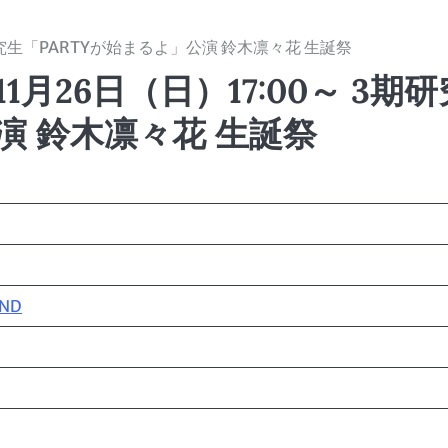
研究生「PARTYが始まるよ」公演 鈴木凛々花 生誕祭
月26日（日）17:00～ 3期研
演 鈴木凛々花 生誕祭
AND