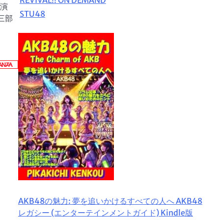
公演
STU48
三部
AKB48の魅力: 夢を追いかけるすべての人へ AKB48
レガシー (エンターテインメントガイド) Kindle版