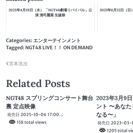
2023年4月19日（水） 「NGT48劇場リバイバル」公
2025年6月22日（
演 清司麗菜 生誕祭
Categories:
エンターテインメント
Tagged:
NGT48 LIVE！！ ON DEMAND
投
宮本浩次
稿
Related Posts
ナ
ビ
NGT48 スプリングコンサート舞台
2023年3月9日
裏 定点映像
ント 〜あなたも
ゲ
なる〜」
発売日 2025-10-06 17:00…
ー
158 total views
発売日 2023-03-1
シ
1205 total v