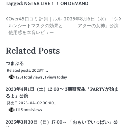
Tagged:
NGT48 LIVE！！ ON DEMAND
投
Over45口コミ 評判｜ルル
2025年8月6日（水） 「シ
ルンシートマスクの効果と
アターの女神」公演
稿
使用感を本音レビュー
ナ
Related Posts
ビ
ゲ
つまぷる
ー
Related posts: 2023年…
1231 total views
, 1 views today
シ
2023年4月1日（土）12:00〜 3期研究生「PARTYが始ま
ョ
るよ」公演
ン
発売日 2023-04-02 00:00…
1115 total views
2025年3月30日（日）17:00～ 「おもいでいっぱい」公