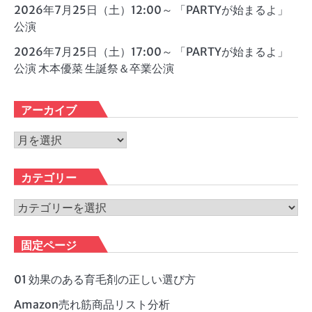
2026年7月25日（土）12:00～ 「PARTYが始まるよ」
公演
2026年7月25日（土）17:00～ 「PARTYが始まるよ」
公演 木本優菜 生誕祭＆卒業公演
アーカイブ
ア
ー
カ
カテゴリー
イ
ブ
カ
テ
ゴ
固定ページ
リ
ー
01 効果のある育毛剤の正しい選び方
Amazon売れ筋商品リスト分析