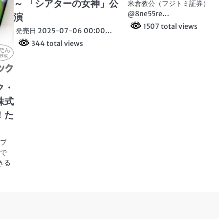
～ 「シアターの女神」公
米倉教公（フジトミ証券）
@8ne55re…
演
1507 total views
発売日 2025-07-06 00:00…
344 total views
ク・
株式
！た
イプ
ホで
きる