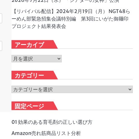
2026年7月22日（水） 「シアターの女神」公演
【リバイバル配信】2024年2月19日（月） NGT48ら
ーめん部緊急招集会議特別編 第3回にいがた御麺印
プロジェクト結果発表会
アーカイブ
ア
ー
カ
カテゴリー
イ
ブ
カ
テ
ゴ
固定ページ
リ
ー
01 効果のある育毛剤の正しい選び方
Amazon売れ筋商品リスト分析