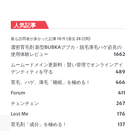
人気記事
最も訪問者が多かった記事 10 件 (過去 28 日間)
濃密育毛剤 新型BUBKAブブカ・脱毛薄毛ハゲ必見の
使用体験レビュー
1662
ムームードメイン更新料：賢い管理でオンラインアイ
デンティティを守る
489
育毛、ハゲ、薄毛「睡眠」を極める！
466
Forum
411
チェンチェン
267
Lost Me
176
育毛剤「成分」を極める！
137