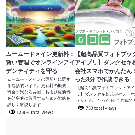
ー
シ
ョ
ン
ムームードメイン更新料：
【超高品質フォトブッ
賢い管理でオンラインアイ
アイプリ】ダンクセキ
デンティティを守る
会社スマホでかんたん
った3分で作成できる
ムームードメインの更新料に関す
る包括的ガイド。更新料の概要、
【超高品質フォトブック・ア
料金が異なる要因、および更新料
リ】ダンクセキ株式会社スマ
を効率的に管理するための戦略を
かんたん！たった3分で作成で
詳しく解説します。
753 total views
12364 total views