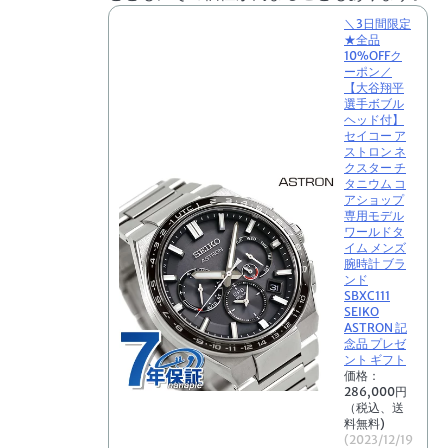
＼3日間限定
★全品
10%OFFク
ーポン／
【大谷翔平
選手ボブル
ヘッド付】
セイコー ア
ストロン ネ
クスター チ
タニウム コ
アショップ
専用モデル
ワールドタ
イム メンズ
腕時計 ブラ
ンド
SBXC111
SEIKO
ASTRON 記
念品 プレゼ
ント ギフト
価格：
286,000円
（税込、送
料無料)
(2023/12/19