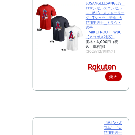
LOSANGELESANGELS_
ロサンゼルスエンゼル
ス_MLB_メジャーリー
グ_Tシャツ_半袖_大
谷翔平選手_トラウト
選手
_MIKETROUT_WBC
【ネコポス対応】
価格：4,000円（税
込、送料別)
(2023/12/19時点)
楽天
で購
入
［MLB公式
商品］［大
谷翔平選手