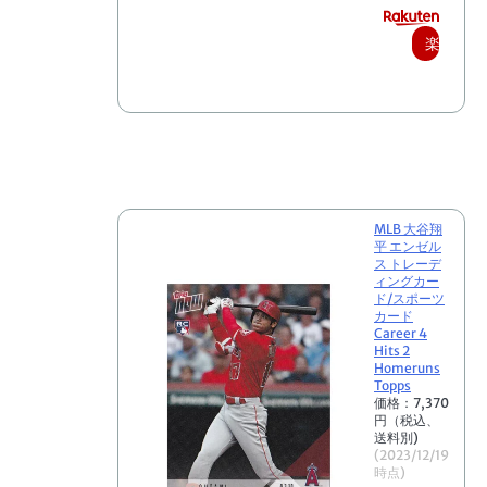
楽
天
で
購
入
MLB 大谷翔
平 エンゼル
ス トレーデ
ィングカー
ド/スポーツ
カード
Career 4
Hits 2
Homeruns
Topps
価格：7,370
円（税込、
送料別)
(2023/12/19
時点)