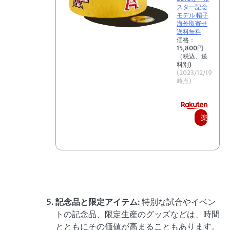
スター記念
モデル 帽子
海外取寄せ
送料無料
価格：
15,800円
（税込、送
料別)
(2023/12/19
時点)
楽
天
で
購
入
記念品と限定アイテム
: 特別な試合やイベン
トの記念品、限定生産のグッズなどは、時間
とともにその価値が高まることもあります。