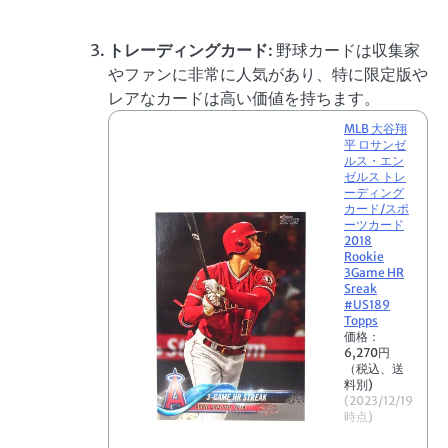
入
トレーディングカード
: 野球カードは収集家
やファンに非常に人気があり、特に限定版や
レアなカードは高い価値を持ちます。
MLB 大谷翔
平 ロサンゼ
ルス・エン
ゼルス トレ
ーディング
カード/スポ
ーツカード
2018
Rookie
3Game HR
Sreak
#US189
Topps
価格：
6,270円
（税込、送
料別)
(2023/12/19
時点)