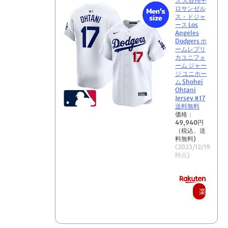
ズ 大谷翔平
ロサンゼル
ス・ドジャ
ース Los
Angeles
Dodgers ホ
ームレプリ
カユニフォ
ーム ジャー
ジ ユニホー
ム Shohei
Ohtani
Jersey #17
送料無料
価格：
49,940円
（税込、送
料無料)
(2023/12/19
時点)
楽
天
で