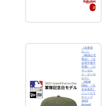
楽
天
で
購
入
［在庫僅
か…］
［MLB公式
商品］［大
谷翔平選手
所属］［ロ
サンゼル
ス・エンゼ
ルス］
［NEW
ERA］［日
本未発売］
ニューエラ
キャップ
2023
Armed