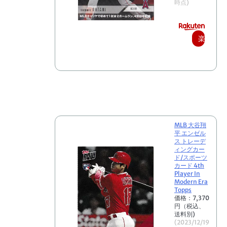
時点)
楽
天
で
購
入
MLB 大谷翔
平 エンゼル
ス トレーデ
ィングカー
ド/スポーツ
カード 4th
Player In
Modern Era
Topps
価格：7,370
円（税込、
送料別)
(2023/12/19