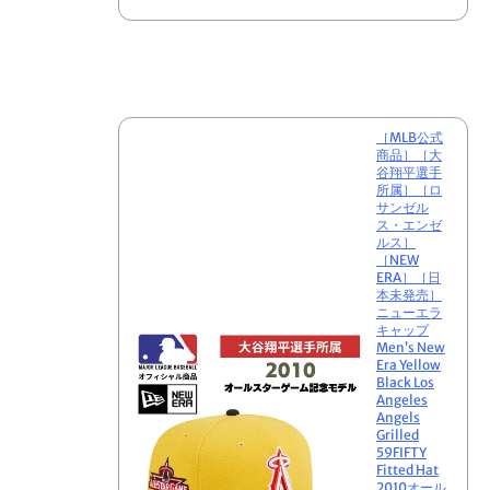
で
購
入
［MLB公式
商品］［大
谷翔平選手
所属］［ロ
サンゼル
ス・エンゼ
ルス］
［NEW
ERA］［日
本未発売］
ニューエラ
キャップ
Men’s New
Era Yellow
Black Los
Angeles
Angels
Grilled
59FIFTY
Fitted Hat
2010オール