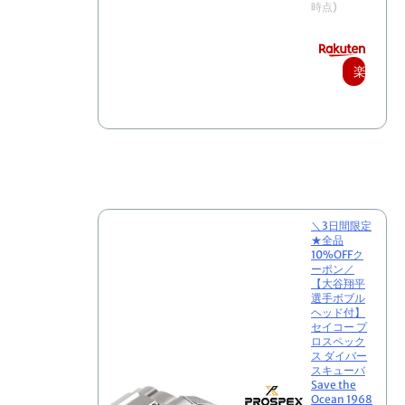
時点)
楽
天
で
購
入
＼3日間限定
★全品
10%OFFク
ーポン／
【大谷翔平
選手ボブル
ヘッド付】
セイコー プ
ロスペック
ス ダイバー
スキューバ
Save the
Ocean 1968