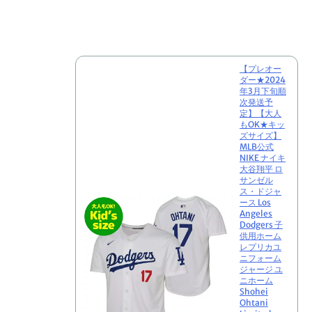
購
入
【プレオー
ダー★2024
年3月下旬順
次発送予
定】【大人
もOK★キッ
ズサイズ】
MLB公式
NIKE ナイキ
大谷翔平 ロ
サンゼル
ス・ドジャ
ース Los
Angeles
Dodgers 子
供用ホーム
レプリカユ
ニフォーム
ジャージ ユ
ニホーム
Shohei
Ohtani