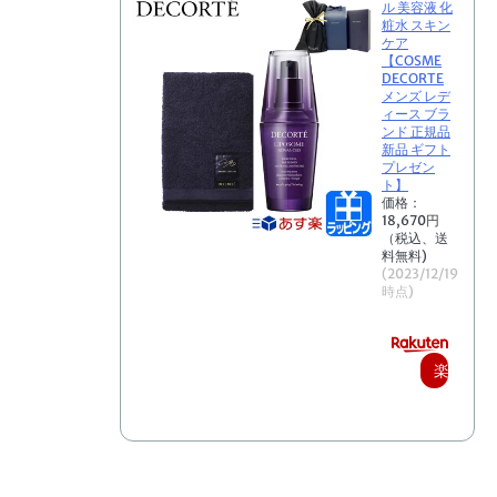
ル 美容液 化
粧水 スキン
ケア
【COSME
DECORTE
メンズ レデ
ィース ブラ
ンド 正規品
新品 ギフト
プレゼン
ト】
価格：
18,670円
（税込、送
料無料)
(2023/12/19
時点)
楽
天
で
購