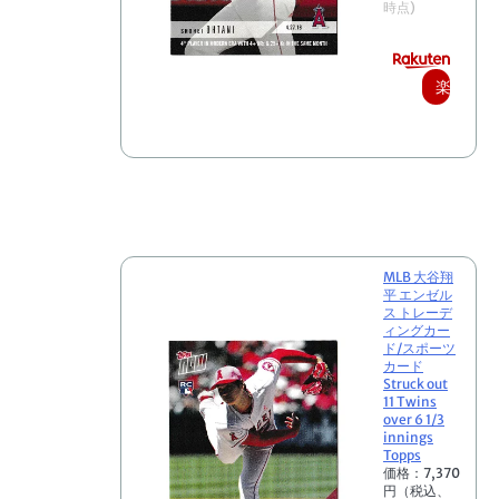
時点)
楽
天
で
購
入
MLB 大谷翔
平 エンゼル
ス トレーデ
ィングカー
ド/スポーツ
カード
Struck out
11 Twins
over 6 1/3
innings
Topps
価格：7,370
円（税込、