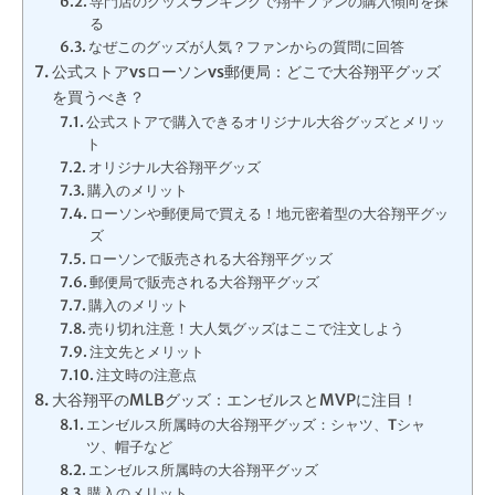
専門店のグッズランキングで翔平ファンの購入傾向を探
る
なぜこのグッズが人気？ファンからの質問に回答
公式ストアvsローソンvs郵便局：どこで大谷翔平グッズ
を買うべき？
公式ストアで購入できるオリジナル大谷グッズとメリッ
ト
オリジナル大谷翔平グッズ
購入のメリット
ローソンや郵便局で買える！地元密着型の大谷翔平グッ
ズ
ローソンで販売される大谷翔平グッズ
郵便局で販売される大谷翔平グッズ
購入のメリット
売り切れ注意！大人気グッズはここで注文しよう
注文先とメリット
注文時の注意点
大谷翔平のMLBグッズ：エンゼルスとMVPに注目！
エンゼルス所属時の大谷翔平グッズ：シャツ、Tシャ
ツ、帽子など
エンゼルス所属時の大谷翔平グッズ
購入のメリット