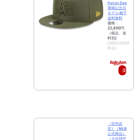
Forces Day
軍隊記念日
モデル 帽子
送料無料
価格：
22,800円
（税込、送
料別)
(2023/12/19
時点)
楽
天
で
購
入
［完売必
至］［MLB
公式商品］
［大谷翔平