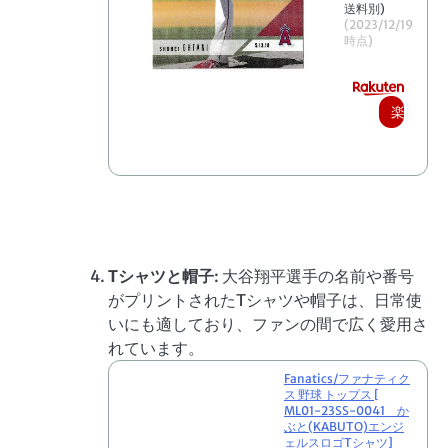
送料別)
(2023/12/19
時点)
楽
天
で
購
入
Tシャツと帽子
: 大谷翔平選手の名前や番号
がプリントされたTシャツや帽子は、日常使
いにも適しており、ファンの間で広く愛用さ
れています。
Fanatics/ファナティク
ス 野球 トップス [
ML01-23SS-0041 か
ぶと(KABUTO)エンジ
ェルスロゴTシャツ]