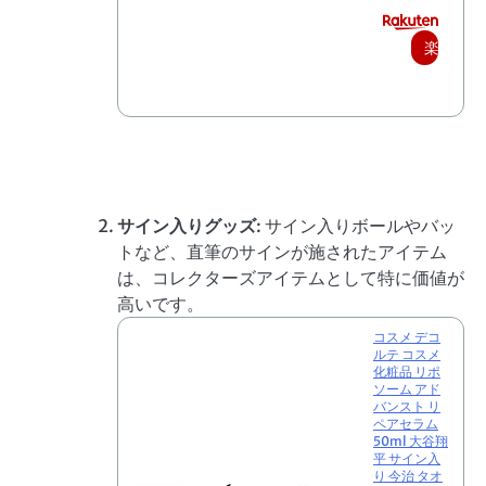
楽
天
で
購
入
サイン入りグッズ
: サイン入りボールやバッ
トなど、直筆のサインが施されたアイテム
は、コレクターズアイテムとして特に価値が
高いです。
コスメ デコ
ルテ コスメ
化粧品 リポ
ソーム アド
バンスト リ
ペアセラム
50ml 大谷翔
平 サイン入
り 今治 タオ