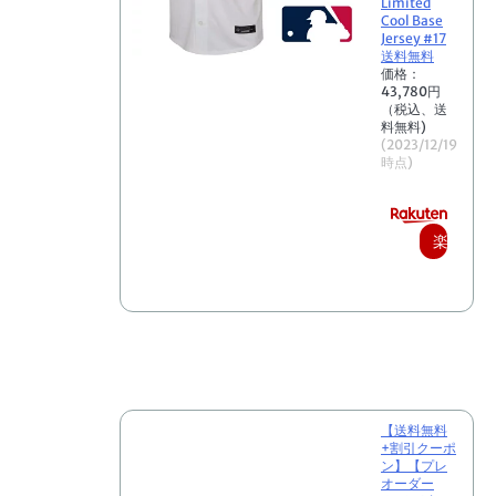
Limited
Cool Base
Jersey #17
送料無料
価格：
43,780円
（税込、送
料無料)
(2023/12/19
時点)
楽
天
で
購
入
【送料無料
+割引クーポ
ン】【プレ
オーダー