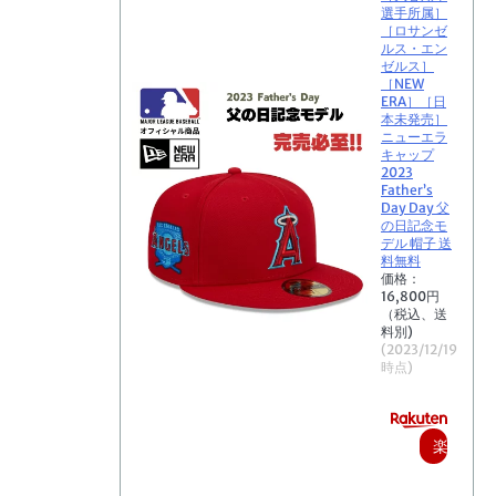
選手所属］
［ロサンゼ
ルス・エン
ゼルス］
［NEW
ERA］［日
本未発売］
ニューエラ
キャップ
2023
Father’s
Day Day 父
の日記念モ
デル 帽子 送
料無料
価格：
16,800円
（税込、送
料別)
(2023/12/19
時点)
楽
天