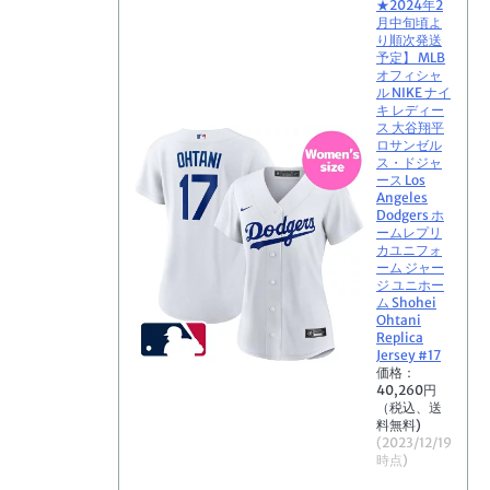
★2024年2
月中旬頃よ
り順次発送
予定】 MLB
オフィシャ
ル NIKE ナイ
キ レディー
ス 大谷翔平
ロサンゼル
ス・ドジャ
ース Los
Angeles
Dodgers ホ
ームレプリ
カユニフォ
ーム ジャー
ジ ユニホー
ム Shohei
Ohtani
Replica
Jersey #17
価格：
40,260円
（税込、送
料無料)
(2023/12/19
時点)