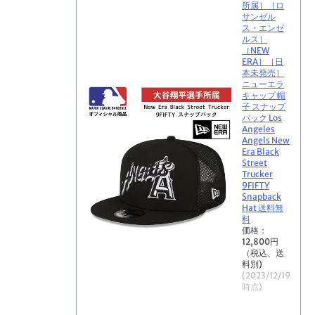
所属］［ロ
サンゼル
ス・エンゼ
ルス］
［NEW
ERA］［日
本未発売］
ニューエラ
キャップ 帽
子 スナップ
バック Los
Angeles
Angels New
Era Black
Street
Trucker
9FIFTY
Snapback
Hat 送料無
料
価格：
12,800円
（税込、送
料別)
(2023/12/19
時点)