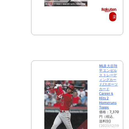
楽
天
で
購
入
MLB 大谷翔
平 エンゼル
ス トレーデ
ィングカー
ド/スポーツ
カード
Career 4
Hits 2
Homeruns
Topps
価格：7,370
円（税込、
送料別)
(2023/12/19