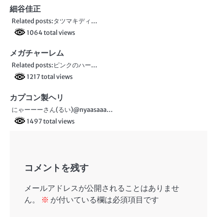
ビ
細谷佳正
Related posts:タツマキディ…
ゲ
1064 total views
ー
メガチャーレム
シ
Related posts:ピンクのハー…
ョ
1217 total views
ン
カプコン製ヘリ
にゃーーーさん(るい)@nyaasaaa…
1497 total views
コメントを残す
メールアドレスが公開されることはありませ
ん。
※
が付いている欄は必須項目です