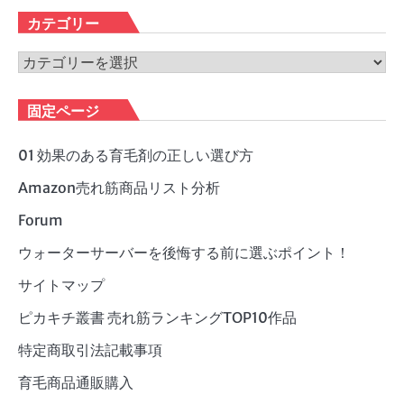
カ
カテゴリー
イ
ブ
カ
テ
ゴ
固定ページ
リ
ー
01 効果のある育毛剤の正しい選び方
Amazon売れ筋商品リスト分析
Forum
ウォーターサーバーを後悔する前に選ぶポイント！
サイトマップ
ピカキチ叢書 売れ筋ランキングTOP10作品
特定商取引法記載事項
育毛商品通販購入