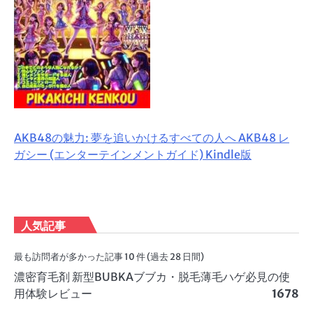
AKB48の魅力: 夢を追いかけるすべての人へ AKB48 レ
ガシー (エンターテインメントガイド) Kindle版
人気記事
最も訪問者が多かった記事 10 件 (過去 28 日間)
濃密育毛剤 新型BUBKAブブカ・脱毛薄毛ハゲ必見の使
用体験レビュー
1678