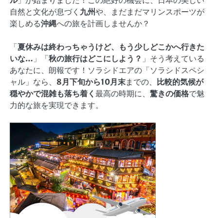
自然と文化が息づく
九州
や、まだまだマリンスポーツが
楽しめる
沖縄
への旅を計画しませんか？
「
夏休みは終わっちゃうけど、もう少しどこかへ行きた
いな…
」「
秋の旅行はどこにしよう？
」そう考えている
あなたに、朗報です！ソラシドエアの「ソラシドスペシ
ャル」なら、
8月下旬から10月末
までの、
比較的気候が
穏やかで混雑も落ち着く
最高の時期に、
驚きの価格
で魅
力的な旅を実現できます。