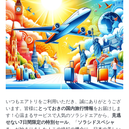
いつもエアトリをご利用いただき、誠にありがとうござ
います。皆様に
とっておきの国内旅行情報
をお届けしま
す！心温まるサービスで人気のソラシドエアから、
見逃
せない7日間限定の特別セール
、「
ソラシドスペシャ
ル
」が始まりました！この絶好の機会に、日本の美しい