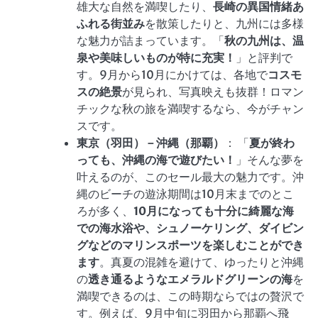
雄大な自然を満喫したり、
長崎の異国情緒あ
ふれる街並み
を散策したりと、九州には多様
な魅力が詰まっています。「
秋の九州は、温
泉や美味しいものが特に充実！
」と評判で
す。9月から10月にかけては、各地で
コスモ
スの絶景
が見られ、写真映えも抜群！ロマン
チックな秋の旅を満喫するなら、今がチャン
スです。
東京（羽田）－沖縄（那覇）
： 「
夏が終わ
っても、沖縄の海で遊びたい！
」そんな夢を
叶えるのが、このセール最大の魅力です。沖
縄のビーチの遊泳期間は10月末までのとこ
ろが多く、
10月になっても十分に綺麗な海
での海水浴や、シュノーケリング、ダイビン
グなどのマリンスポーツを楽しむことができ
ます
。真夏の混雑を避けて、ゆったりと沖縄
の
透き通るようなエメラルドグリーンの海
を
満喫できるのは、この時期ならではの贅沢で
す。例えば、9月中旬に羽田から那覇へ飛