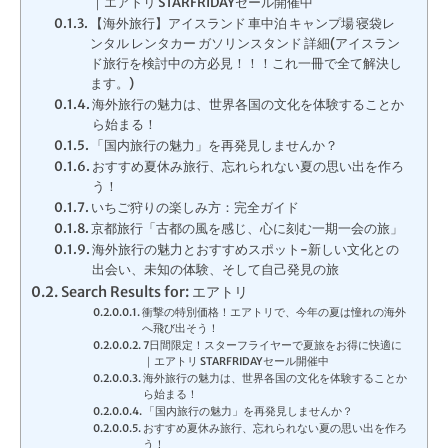
｜エアトリ STARFRIDAYセール開催中
【海外旅行】アイスランド 車中泊 キャンプ場 寝袋レ
ンタル レンタカー ガソリンスタンド 詳細(アイスラン
ド旅行を検討中の方必見！！！これ一冊で全て解決し
ます。)
海外旅行の魅力は、世界各国の文化を体験することか
ら始まる！
「国内旅行の魅力」を再発見しませんか？
おすすめ夏休み旅行、忘れられない夏の思い出を作ろ
う！
いちご狩りの楽しみ方：完全ガイド
京都旅行「古都の風を感じ、心に刻む一期一会の旅」
海外旅行の魅力とおすすめスポット-新しい文化との
出会い、未知の体験、そして自己発見の旅
Search Results for: エアトリ
衝撃の特別価格！エアトリで、今年の夏は憧れの海外
へ飛び出そう！
7日間限定！スターフライヤーで夏旅をお得に快適に
｜エアトリ STARFRIDAYセール開催中
海外旅行の魅力は、世界各国の文化を体験することか
ら始まる！
「国内旅行の魅力」を再発見しませんか？
おすすめ夏休み旅行、忘れられない夏の思い出を作ろ
う！