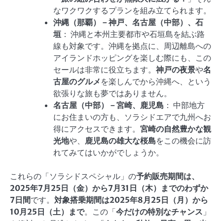
なワクワクするプランを組み立てられます。
沖縄（那覇）－神戸、名古屋（中部）、石
垣
： 沖縄と本州主要都市や石垣島を結ぶ路
線も対象です。沖縄を拠点に、周辺離島への
アイランドホッピングを楽しむ際にも、この
セールは非常に役立ちます。
神戸の夜景
や
名
古屋のグルメ
を楽しんでから沖縄へ、という
欲張りな旅も夢ではありません。
名古屋（中部）－宮崎、鹿児島
： 中部地方
にお住まいの方も、ソラシドエアで九州へお
得にアクセスできます。
宮崎の自然豊かな観
光地
や、
鹿児島の雄大な桜島
をこの機会に訪
れてみてはいかがでしょうか。
これらの「ソラシドスペシャル」の
予約販売期間は、
2025年7月25日（金）から7月31日（木）までのわずか
7日間
です。
対象搭乗期間は2025年8月25日（月）から
10月25日（土）まで
。この「
今だけの特別なチャンス
」