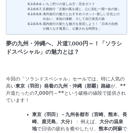
いちご狩りの楽しみ方：完全ガイド
京都旅行「古都の風を感じ、心に刻む一期一会の旅」
海外旅行の魅力とおすすめスポット-新しい文化との
出会い、未知の体験、そして自己発見の旅
国内旅行の新たな魅力を発見しよう！「日本の自然
が織りなす風景に、心癒される時間を」
夢の九州・沖縄へ、片道7,000円～！「ソラシ
ドスペシャル」の魅力とは？
今回の「ソラシドスペシャル」セールでは、特に人気の
高い
東京（羽田）発着の九州・沖縄（那覇）路線
が、**
片道たったの7,000円～**という破格の値段で提供され
ています！
東京（羽田）－九州各都市（宮崎、熊本、長
崎、鹿児島、大分）
： 例えば、
大分の温泉
地
で日頃の疲れを癒やしたり、
熊本の阿蘇
で