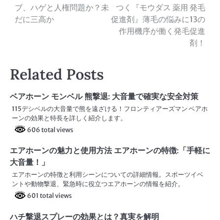
ブ、ハゲと人権問題か？未
つく『モウダス 薬用 発毛
稿
だに三高か
促進剤』薄毛の悩みに13の
ナ
作用機序が働く発毛促進
剤！
ビ
ゲ
Related Posts
ー
ベアホーン モンベル 熊撃退: 大音量で確実な安全対策
シ
115デシベルの大音量で熊を遠ざける！フロンティアーズマン ベアホ
ョ
ーンの効果と特長を詳しく紹介します。
606 total views
ン
エアホーンの魅力と使用方法 エアホーンの特徴:「手軽に
大音量！」
エアホーンの特徴と利用シーンについての詳細情報。スポーツイベ
ントや動物撃退、緊急時に役立つエアホーンの情報を紹介。
601 total views
ハチ撃退スプレーの効果とは？真実を解明