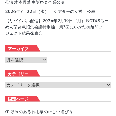
公演 木本優菜 生誕祭＆卒業公演
2026年7月22日（水） 「シアターの女神」公演
【リバイバル配信】2024年2月19日（月） NGT48らー
めん部緊急招集会議特別編 第3回にいがた御麺印プロ
ジェクト結果発表会
アーカイブ
ア
ー
カ
カテゴリー
イ
ブ
カ
テ
ゴ
固定ページ
リ
ー
01 効果のある育毛剤の正しい選び方