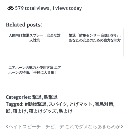
579 total views
, 1 views today
Related posts:
人間向け撃退スプレー：安全な対
撃退「防犯センサー 音嫌い5号」:
人対策
あなたの安全のための強力な味方
エアホーンの魅力と使用方法 エア
ホーンの特徴:「手軽に大音量！」
Categories:
撃退
,
鳥撃退
Tagged:
#動物撃退
,
スパイク
,
とげマット
,
害鳥対策
,
庭
,
猫よけ
,
猫よけグッズ
,
鳥よけ
投
ヘイトスピーチ、チビ、デ
これでダメならあきらめが