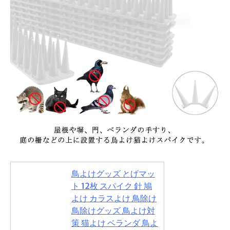
鳥よけグッズ とげマッ
ト 12枚 スパイク 針 鳩
よけ カラスよけ 鳥除け
鳥除けグッズ 鳥よけ対
策 猫よけ ベランダ 鳥よ