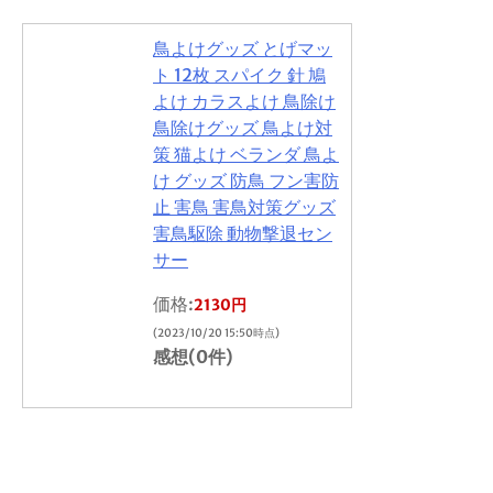
鳥よけグッズ とげマッ
ト 12枚 スパイク 針 鳩
よけ カラスよけ 鳥除け
鳥除けグッズ 鳥よけ対
策 猫よけ ベランダ 鳥よ
け グッズ 防鳥 フン害防
止 害鳥 害鳥対策グッズ
害鳥駆除 動物撃退セン
サー
価格:
2130円
(2023/10/20 15:50時点)
感想(0件)