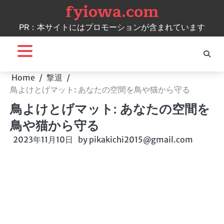
fyiowa.com
Skip
to
PR：本サイトにはプロモーションが含まれています
content
Home
撃退
鳥よけとげマット: あなたの空間を鳥や猫から守る
鳥よけとげマット: あなたの空間を
鳥や猫から守る
2023年11月10日
by
pikakichi2015@gmail.com