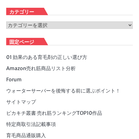
ー
カ
カテゴリー
イ
ブ
カ
テ
ゴ
固定ページ
リ
ー
01 効果のある育毛剤の正しい選び方
Amazon売れ筋商品リスト分析
Forum
ウォーターサーバーを後悔する前に選ぶポイント！
サイトマップ
ピカキチ叢書 売れ筋ランキングTOP10作品
特定商取引法記載事項
育毛商品通販購入