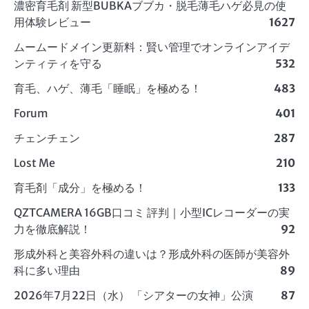
濃密育毛剤 新型BUBKAブブカ・脱毛薄毛ハゲ必見の使
用体験レビュー
1627
ムームードメイン更新料：賢い管理でオンラインアイデ
ンティティを守る
532
育毛、ハゲ、薄毛「睡眠」を極める！
483
Forum
401
チェンチェン
287
Lost Me
210
育毛剤「成分」を極める！
133
QZTCAMERA 16GB口コミ 評判｜小型ICレコーダーの実
力を徹底解説！
92
形成外科と美容外科の違いは？形成外科の医師が美容外
科に多い理由
89
2026年7月22日（水） 「シアターの女神」公演
87