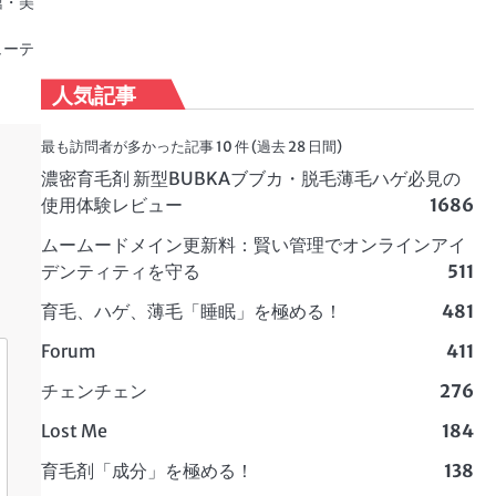
館・美
ューテ
人気記事
最も訪問者が多かった記事 10 件 (過去 28 日間)
濃密育毛剤 新型BUBKAブブカ・脱毛薄毛ハゲ必見の
使用体験レビュー
1686
ムームードメイン更新料：賢い管理でオンラインアイ
デンティティを守る
511
育毛、ハゲ、薄毛「睡眠」を極める！
481
Forum
411
チェンチェン
276
Lost Me
184
育毛剤「成分」を極める！
138