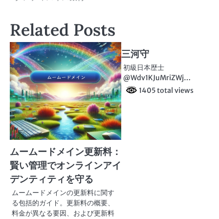
稿
Related Posts
ナ
ビ
三河守
ゲ
初級日本歴士
@Wdv1KJuMriZWj…
ー
1405 total views
シ
ョ
ン
ムームードメイン更新料：
賢い管理でオンラインアイ
デンティティを守る
ムームードメインの更新料に関す
る包括的ガイド。更新料の概要、
料金が異なる要因、および更新料