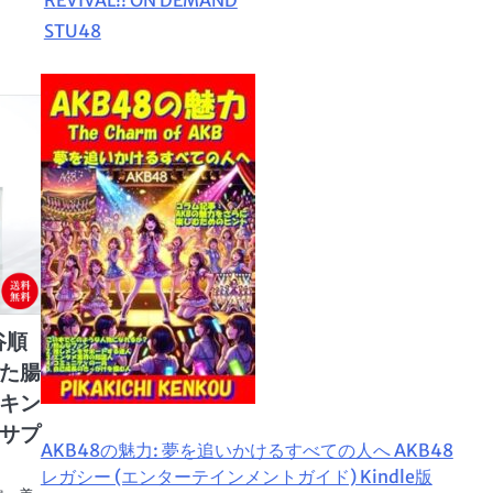
STU48
谷順
た腸
キン
サプ
AKB48の魅力: 夢を追いかけるすべての人へ AKB48
レガシー (エンターテインメントガイド) Kindle版