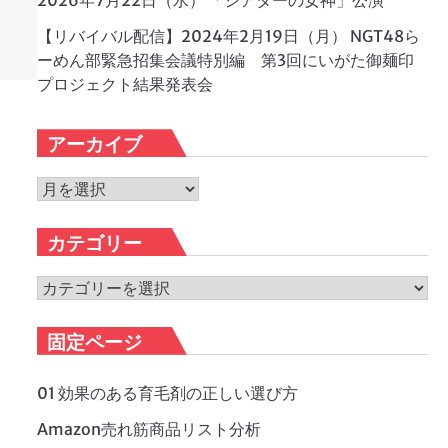
2026年7月22日（水） 「シアターの女神」公演
【リバイバル配信】2024年2月19日（月） NGT48ら
ーめん部緊急招集会議特別編 第3回にいがた御麺印
プロジェクト結果発表会
アーカイブ
ア
ー
カ
カテゴリー
イ
ブ
カ
テ
ゴ
固定ページ
リ
ー
01 効果のある育毛剤の正しい選び方
Amazon売れ筋商品リスト分析