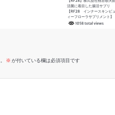
【RF28】株式会社桃谷順天
活菌に着目した腸活サプリ
【RF28 インナースキンビ
ィーフローラサプリメント】
1058 total views
ん。
※
が付いている欄は必須項目です