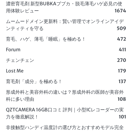
濃密育毛剤 新型BUBKAブブカ・脱毛薄毛ハゲ必見の使
用体験レビュー
1674
ムームードメイン更新料：賢い管理でオンラインアイデ
ンティティを守る
509
育毛、ハゲ、薄毛「睡眠」を極める！
472
Forum
411
チェンチェン
270
Lost Me
179
育毛剤「成分」を極める！
137
形成外科と美容外科の違いは？形成外科の医師が美容外
科に多い理由
108
QZTCAMERA 16GB口コミ 評判｜小型ICレコーダーの実
力を徹底解説！
101
非接触型ハンディ温度計の選び方とおすすめモデル完全