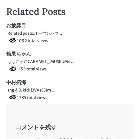
稿
Related Posts
ナ
ビ
お披露目
Related posts:オープンハウ…
ゲ
1092 total views
ー
倫果ちゃん
シ
ももにゃ＠CARAMEL_MUSEUM4…
ョ
1155 total views
ン
中村拓海
shg@DJkfd1j3VAsSSJm …
1785 total views
コメントを残す