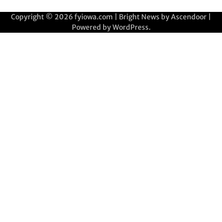
Copyright © 2026
fyiowa.com
| Bright News by
Ascendoor
|
Powered by
WordPress
.