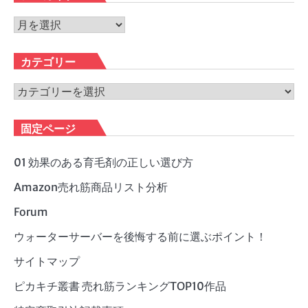
ア
ー
カ
カテゴリー
イ
ブ
カ
テ
ゴ
固定ページ
リ
ー
01 効果のある育毛剤の正しい選び方
Amazon売れ筋商品リスト分析
Forum
ウォーターサーバーを後悔する前に選ぶポイント！
サイトマップ
ピカキチ叢書 売れ筋ランキングTOP10作品